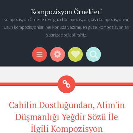
Kompozisyon Örnekleri
Kompozisyon Örnekleri. En güzel kompozisyon, kısa kompozisyonlar,
uzun kompozisyonlar, her konuda yazılmış en güzel kompozisyonları
sitemizde bulabilirsiniz.
Widgets
Social Links
Search
Menu
Cahilin Dostluğundan, Alim'in
Düşmanlığı Yeğdir Sözü İle
İlgili Kompozisyon