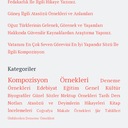
Fedakarlık İle İlgili Hikaye Yazınız.
Güneş İlgili Atasözü Örnekleri ve Anlamları
Oğuz Türklerinin Gelenek, Görenek ve Yaşamları
Hakkında Güvenilir Kaynaklardan Araştırma Yapınız.
Vatanını En Çok Seven Görevini En İyi Yapandır Sözü İle
İlgili Kompozisyon
Kategoriler
Kompozisyon Örnekleri
Deneme
Örnekleri
Edebiyat
Eğitim
Genel Kültür
Biyografiler
Güzel Sözler
Mektup Örnekleri
Tarih
Ders
Notları
Atasözü ve Deyimlerin Hikayeleri
Kitap
İncelemeleri
Coğrafya
Makale Örnekleri
Şiir Tahlilleri
Ünlülerden Deneme Örnekleri