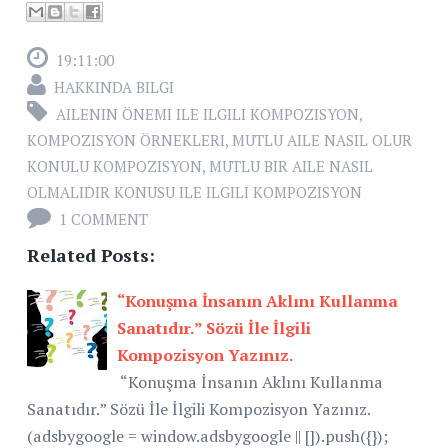
19:11:00
HAKKINDA BILGI
AILENIN ÖNEMI ILE ILGILI KOMPOZISYON
,
KOMPOZISYON ÖRNEKLERI
,
MUTLU AILE NASIL OLUR
KONULU KOMPOZISYON
,
MUTLU BIR AILE NASIL
OLMALIDIR KONUSU ILE ILGILI KOMPOZISYON
1 COMMENT
Related Posts:
“Konuşma İnsanın Aklını Kullanma
Sanatıdır.” Sözü İle İlgili
Kompozisyon Yazınız.
“Konuşma İnsanın Aklını Kullanma
Sanatıdır.” Sözü İle İlgili Kompozisyon Yazınız.
(adsbygoogle = window.adsbygoogle || []).push({});