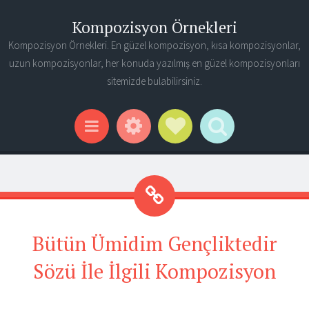
Kompozisyon Örnekleri
Kompozisyon Örnekleri. En güzel kompozisyon, kısa kompozisyonlar,
uzun kompozisyonlar, her konuda yazılmış en güzel kompozisyonları
sitemizde bulabilirsiniz.
Widgets
Social Links
Search
Menu
Bütün Ümidim Gençliktedir
Sözü İle İlgili Kompozisyon