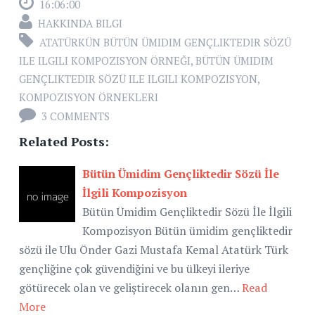
16:06:00
HAKKINDA BILGI
ATATÜRKÜN BÜTÜN ÜMIDIM GENÇLIKTEDIR SÖZÜ
ILE ILGILI KOMPOZISYON ÖRNEĞI
,
BÜTÜN ÜMIDIM
GENÇLIKTEDIR SÖZÜ ILE ILGILI KOMPOZISYON
,
KOMPOZISYON ÖRNEKLERI
3 COMMENTS
Related Posts:
Bütün Ümidim Gençliktedir Sözü İle
İlgili Kompozisyon
Bütün Ümidim Gençliktedir Sözü İle İlgili
Kompozisyon Bütün ümidim gençliktedir
sözü ile Ulu Önder Gazi Mustafa Kemal Atatürk Türk
gençliğine çok güvendiğini ve bu ülkeyi ileriye
götürecek olan ve geliştirecek olanın gen…
Read
More