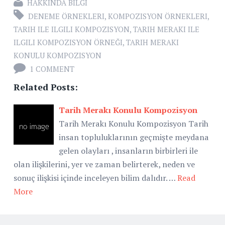
HAKKINDA BILGI
DENEME ÖRNEKLERI
,
KOMPOZISYON ÖRNEKLERI
,
TARIH ILE ILGILI KOMPOZISYON
,
TARIH MERAKI ILE
ILGILI KOMPOZISYON ÖRNEĞI
,
TARIH MERAKI
KONULU KOMPOZISYON
1 COMMENT
Related Posts:
Tarih Merakı Konulu Kompozisyon
Tarih Merakı Konulu Kompozisyon Tarih
insan topluluklarının geçmişte meydana
gelen olayları , insanların birbirleri ile
olan ilişkilerini, yer ve zaman belirterek, neden ve
sonuç ilişkisi içinde inceleyen bilim dalıdır. …
Read
More