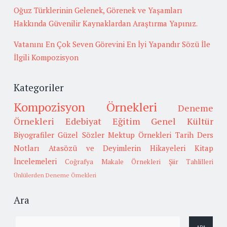
Oğuz Türklerinin Gelenek, Görenek ve Yaşamları
Hakkında Güvenilir Kaynaklardan Araştırma Yapınız.
Vatanını En Çok Seven Görevini En İyi Yapandır Sözü İle
İlgili Kompozisyon
Kategoriler
Kompozisyon Örnekleri
Deneme
Örnekleri
Edebiyat
Eğitim
Genel Kültür
Biyografiler
Güzel Sözler
Mektup Örnekleri
Tarih
Ders
Notları
Atasözü ve Deyimlerin Hikayeleri
Kitap
İncelemeleri
Coğrafya
Makale Örnekleri
Şiir Tahlilleri
Ünlülerden Deneme Örnekleri
Ara