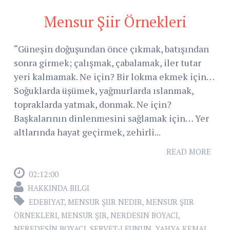
Mensur Şiir Örnekleri
“Güneşin doğuşundan önce çıkmak, batışından
sonra girmek; çalışmak, çabalamak, iler tutar
yeri kalmamak. Ne için? Bir lokma ekmek için…
Soğuklarda üşümek, yağmurlarda ıslanmak,
topraklarda yatmak, donmak. Ne için?
Başkalarının dinlenmesini sağlamak için… Yer
altlarında hayat geçirmek, zehirli...
READ MORE
02:12:00
HAKKINDA BILGI
EDEBIYAT
,
MENSUR ŞIIR NEDIR
,
MENSUR ŞIIR
ÖRNEKLERI
,
MENSUR ŞIR
,
NERDESIN BOYACI
,
NEREDESİN BOYACI
,
SERVET-I FUNUN
,
YAHYA KEMAL
,