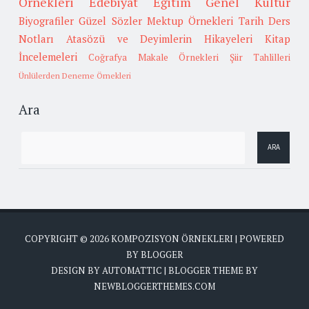
Örnekleri
Edebiyat
Eğitim
Genel Kültür
Biyografiler
Güzel Sözler
Mektup Örnekleri
Tarih
Ders
Notları
Atasözü ve Deyimlerin Hikayeleri
Kitap
İncelemeleri
Coğrafya
Makale Örnekleri
Şiir Tahlilleri
Ünlülerden Deneme Örnekleri
Ara
COPYRIGHT ©
2026
KOMPOZISYON ÖRNEKLERI
| POWERED
BY
BLOGGER
DESIGN BY
AUTOMATTIC
| BLOGGER THEME BY
NEWBLOGGERTHEMES.COM