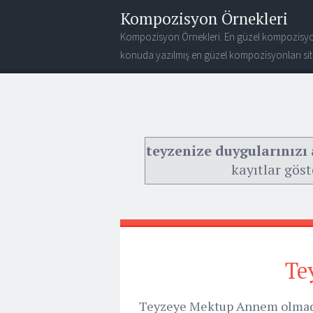
Kompozisyon Örnekleri
Kompozisyon Örnekleri. En güzel kompozisyo
konuda yazılmış en güzel kompozisyonları site
teyzenize duygularınızı
kayıtlar göst
Te
Teyzeye Mektup Annem olmadı