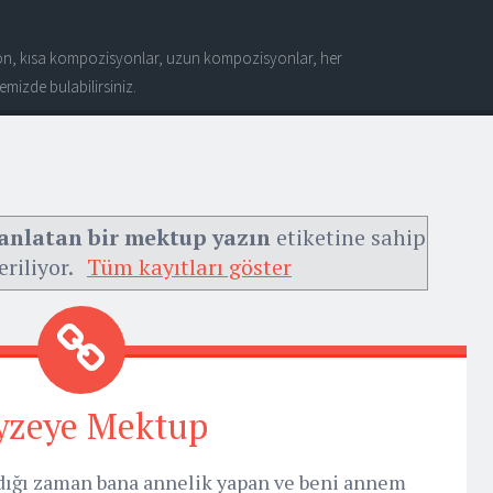
n, kısa kompozisyonlar, uzun kompozisyonlar, her
mizde bulabilirsiniz.
 anlatan bir mektup yazın
etiketine sahip
eriliyor.
Tüm kayıtları göster
yzeye Mektup
ğı zaman bana annelik yapan ve beni annem