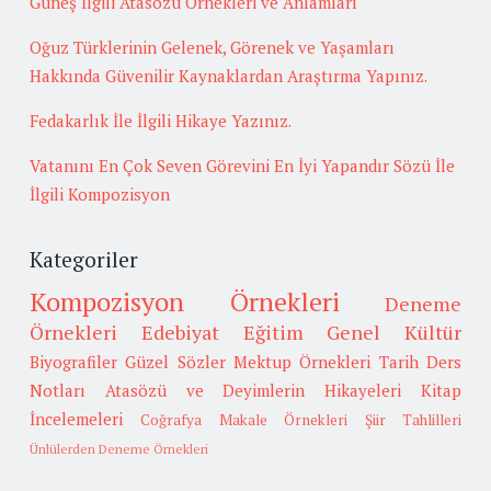
Güneş İlgili Atasözü Örnekleri ve Anlamları
Oğuz Türklerinin Gelenek, Görenek ve Yaşamları
Hakkında Güvenilir Kaynaklardan Araştırma Yapınız.
Fedakarlık İle İlgili Hikaye Yazınız.
Vatanını En Çok Seven Görevini En İyi Yapandır Sözü İle
İlgili Kompozisyon
Kategoriler
Kompozisyon Örnekleri
Deneme
Örnekleri
Edebiyat
Eğitim
Genel Kültür
Biyografiler
Güzel Sözler
Mektup Örnekleri
Tarih
Ders
Notları
Atasözü ve Deyimlerin Hikayeleri
Kitap
İncelemeleri
Coğrafya
Makale Örnekleri
Şiir Tahlilleri
Ünlülerden Deneme Örnekleri