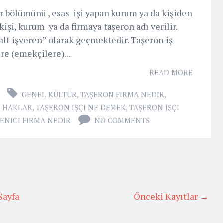
 bölümünü , esas işi yapan kurum ya da kişiden
kişi, kurum ya da firmaya taşeron adı verilir.
lt işveren” olarak geçmektedir. Taşeron iş
re (emekçilere)...
READ MORE
GENEL KÜLTÜR
,
TAŞERON FIRMA NEDIR
,
I HAKLAR
,
TAŞERON IŞÇI NE DEMEK
,
TAŞERON IŞÇI
ENICI FIRMA NEDIR
NO COMMENTS
Sayfa
Önceki Kayıtlar →