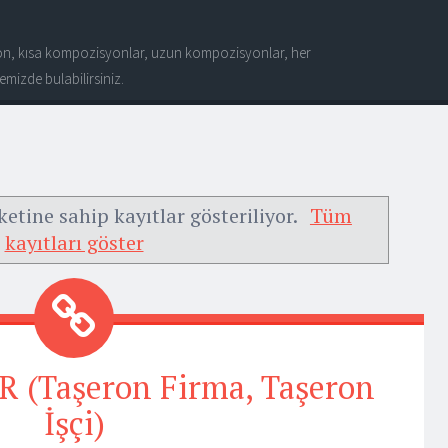
n, kısa kompozisyonlar, uzun kompozisyonlar, her
mizde bulabilirsiniz.
ketine sahip kayıtlar gösteriliyor.
Tüm
kayıtları göster
 (Taşeron Firma, Taşeron
İşçi)