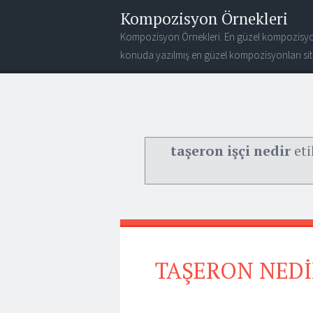
Kompozisyon Örnekleri
Kompozisyon Örnekleri. En güzel kompozisyo
konuda yazılmış en güzel kompozisyonları site
taşeron işçi nedir
eti
TAŞERON NEDİR