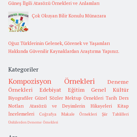
Güneş İlgili Atasözü Örnekleri ve Anlamları
Çok Okuyan Bilir Konulu Münazara
Oğuz Türklerinin Gelenek, Görenek ve Yaşamları
Hakkında Güvenilir Kaynaklardan Araştırma Yapınız.
Kategoriler
Kompozisyon Örnekleri
Deneme
Örnekleri
Edebiyat
Eğitim
Genel Kültür
Biyografiler
Güzel Sözler
Mektup Örnekleri
Tarih
Ders
Notları
Atasözü ve Deyimlerin Hikayeleri
Kitap
İncelemeleri
Coğrafya
Makale Örnekleri
Şiir Tahlilleri
Ünlülerden Deneme Örnekleri