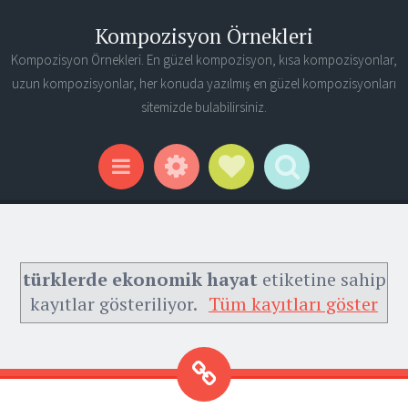
Kompozisyon Örnekleri
Kompozisyon Örnekleri. En güzel kompozisyon, kısa kompozisyonlar,
uzun kompozisyonlar, her konuda yazılmış en güzel kompozisyonları
sitemizde bulabilirsiniz.
Widgets
Social Links
Search
Menu
türklerde ekonomik hayat
etiketine sahip
kayıtlar gösteriliyor.
Tüm kayıtları göster