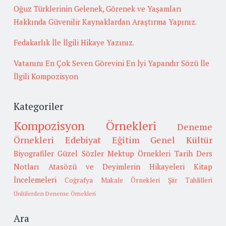
Oğuz Türklerinin Gelenek, Görenek ve Yaşamları
Hakkında Güvenilir Kaynaklardan Araştırma Yapınız.
Fedakarlık İle İlgili Hikaye Yazınız.
Vatanını En Çok Seven Görevini En İyi Yapandır Sözü İle
İlgili Kompozisyon
Kategoriler
Kompozisyon Örnekleri
Deneme
Örnekleri
Edebiyat
Eğitim
Genel Kültür
Biyografiler
Güzel Sözler
Mektup Örnekleri
Tarih
Ders
Notları
Atasözü ve Deyimlerin Hikayeleri
Kitap
İncelemeleri
Coğrafya
Makale Örnekleri
Şiir Tahlilleri
Ünlülerden Deneme Örnekleri
Ara