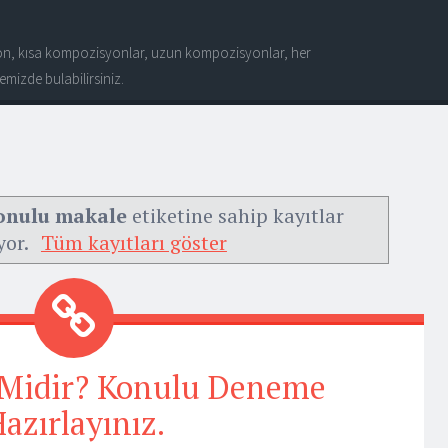
n, kısa kompozisyonlar, uzun kompozisyonlar, her
mizde bulabilirsiniz.
konulu makale
etiketine sahip kayıtlar
yor.
Tüm kayıtları göster
i Midir? Konulu Deneme
azırlayınız.