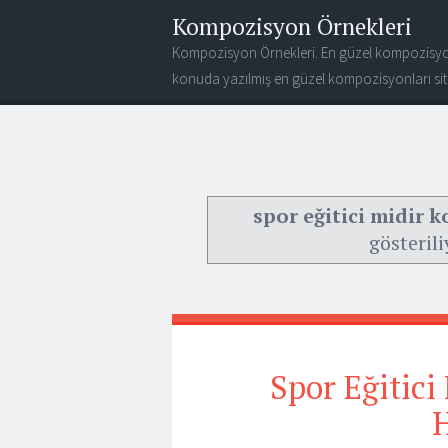
Kompozisyon Örnekleri
Kompozisyon Örnekleri. En güzel kompozisyo
konuda yazılmış en güzel kompozisyonları site
spor eğitici midir 
gösterili
Spor Eğitic
H