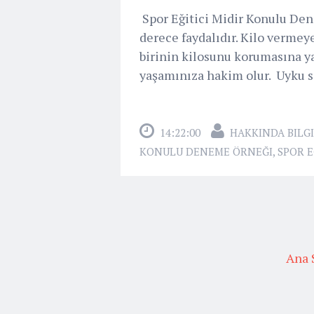
Spor Eğitici Midir Konulu Dene
derece faydalıdır. Kilo vermey
birinin kilosunu korumasına ya
yaşamınıza hakim olur. Uyku so
14:22:00
HAKKINDA BILGI
KONULU DENEME ÖRNEĞI
,
SPOR E
Ana 