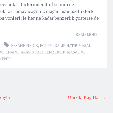
ci anlatı türlerindendir. İkisinin de
ek rastlamayacağımız olağan üstü özelliklerle
bu yönleri ile her ne kadar benzerlik gösterse de
READ MORE
EFSANE NEDIR
,
EĞITIM
,
GALIP HATIP
,
MASAL
VE EFSANE ARASINDAKI BENZERLIK
,
MASAL VE
MENTS
Sayfa
Önceki Kayıtlar →