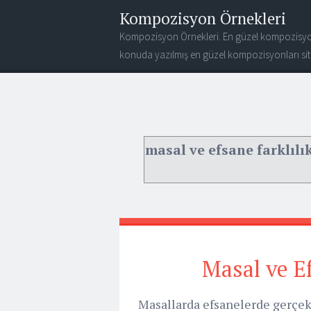
Kompozisyon Örnekleri
Kompozisyon Örnekleri. En güzel kompozisyo
konuda yazılmış en güzel kompozisyonları site
masal ve efsane farklılı
Masal ve E
Masallarda efsanelerde gerçekt