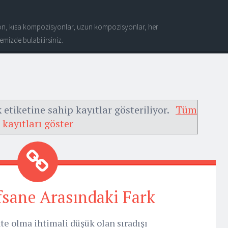
n, kısa kompozisyonlar, uzun kompozisyonlar, her
mizde bulabilirsiniz.
k
etiketine sahip kayıtlar gösteriliyor.
Tüm
kayıtları göster
fsane Arasındaki Fark
e olma ihtimali düşük olan sıradışı