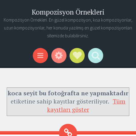
Kompozisyon Örnekleri
Kompozisyon Örnekleri. En güzel kompozisyon, kısa kompozisyonlar,
uzun kompozisyonlar, her konuda yazılmış en güzel kompozisyonları
sitemizde bulabilirsiniz.
Widgets
Social Links
Search
Menu
koca seyit bu fotoğrafta ne yapmaktadır
etiketine sahip kayıtlar gösteriliyor.
Tüm
kayıtları göster