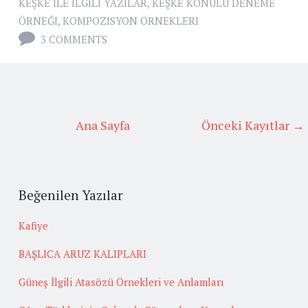
KEŞKE ILE ILGILI YAZILAR
,
KEŞKE KONULU DENEME
ÖRNEĞI
,
KOMPOZISYON ÖRNEKLERI
3 COMMENTS
Ana Sayfa
Önceki Kayıtlar →
Beğenilen Yazılar
Kafiye
BAŞLICA ARUZ KALIPLARI
Güneş İlgili Atasözü Örnekleri ve Anlamları