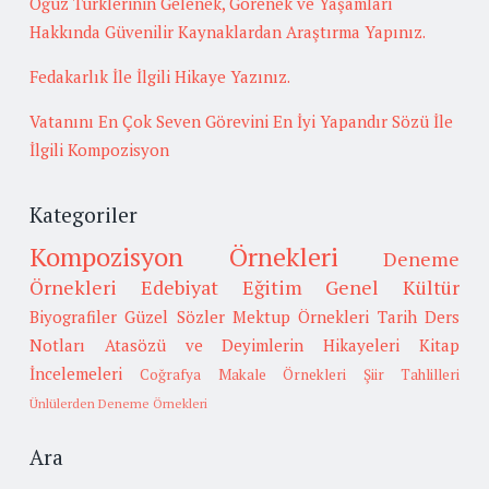
Oğuz Türklerinin Gelenek, Görenek ve Yaşamları
Hakkında Güvenilir Kaynaklardan Araştırma Yapınız.
Fedakarlık İle İlgili Hikaye Yazınız.
Vatanını En Çok Seven Görevini En İyi Yapandır Sözü İle
İlgili Kompozisyon
Kategoriler
Kompozisyon Örnekleri
Deneme
Örnekleri
Edebiyat
Eğitim
Genel Kültür
Biyografiler
Güzel Sözler
Mektup Örnekleri
Tarih
Ders
Notları
Atasözü ve Deyimlerin Hikayeleri
Kitap
İncelemeleri
Coğrafya
Makale Örnekleri
Şiir Tahlilleri
Ünlülerden Deneme Örnekleri
Ara