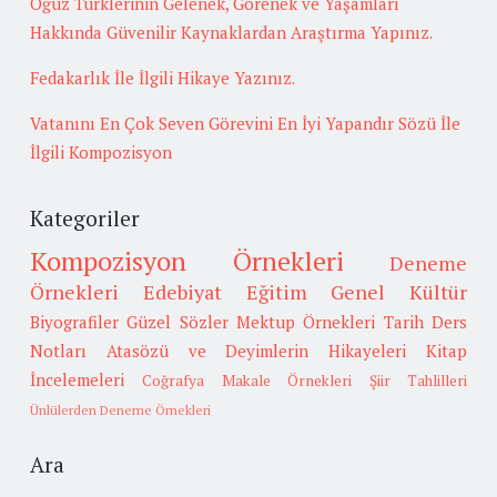
Oğuz Türklerinin Gelenek, Görenek ve Yaşamları
Hakkında Güvenilir Kaynaklardan Araştırma Yapınız.
Fedakarlık İle İlgili Hikaye Yazınız.
Vatanını En Çok Seven Görevini En İyi Yapandır Sözü İle
İlgili Kompozisyon
Kategoriler
Kompozisyon Örnekleri
Deneme
Örnekleri
Edebiyat
Eğitim
Genel Kültür
Biyografiler
Güzel Sözler
Mektup Örnekleri
Tarih
Ders
Notları
Atasözü ve Deyimlerin Hikayeleri
Kitap
İncelemeleri
Coğrafya
Makale Örnekleri
Şiir Tahlilleri
Ünlülerden Deneme Örnekleri
Ara