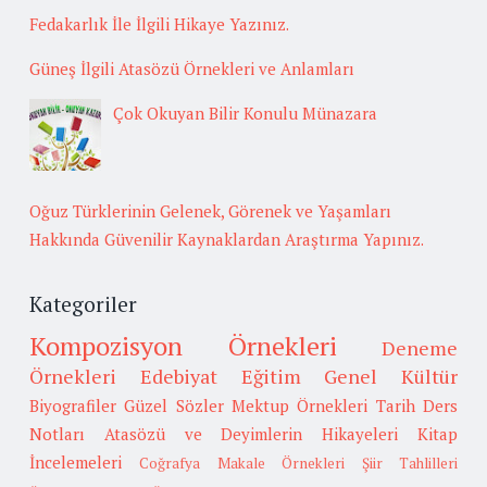
Fedakarlık İle İlgili Hikaye Yazınız.
Güneş İlgili Atasözü Örnekleri ve Anlamları
Çok Okuyan Bilir Konulu Münazara
Oğuz Türklerinin Gelenek, Görenek ve Yaşamları
Hakkında Güvenilir Kaynaklardan Araştırma Yapınız.
Kategoriler
Kompozisyon Örnekleri
Deneme
Örnekleri
Edebiyat
Eğitim
Genel Kültür
Biyografiler
Güzel Sözler
Mektup Örnekleri
Tarih
Ders
Notları
Atasözü ve Deyimlerin Hikayeleri
Kitap
İncelemeleri
Coğrafya
Makale Örnekleri
Şiir Tahlilleri