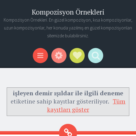
Kompozisyon Örnekleri
Kompozisyon Örnekleri. En güzel kompozisyon, kısa kompozisyonlar,
uzun kompozisyonlar, her konuda yazılmış en güzel kompozisyonları
sitemizde bulabilirsiniz.
Widgets
Social Links
Search
Menu
işleyen demir ışıldar ile ilgili deneme
etiketine sahip kayıtlar gösteriliyor.
Tüm
kayıtları göster