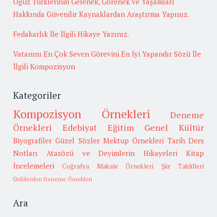
Oğuz Türklerinin Gelenek, Görenek ve Yaşamları
Hakkında Güvenilir Kaynaklardan Araştırma Yapınız.
Fedakarlık İle İlgili Hikaye Yazınız.
Vatanını En Çok Seven Görevini En İyi Yapandır Sözü İle
İlgili Kompozisyon
Kategoriler
Kompozisyon Örnekleri
Deneme
Örnekleri
Edebiyat
Eğitim
Genel Kültür
Biyografiler
Güzel Sözler
Mektup Örnekleri
Tarih
Ders
Notları
Atasözü ve Deyimlerin Hikayeleri
Kitap
İncelemeleri
Coğrafya
Makale Örnekleri
Şiir Tahlilleri
Ünlülerden Deneme Örnekleri
Ara