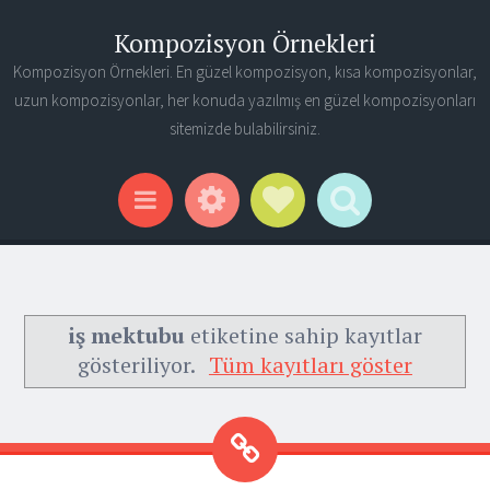
Kompozisyon Örnekleri
Kompozisyon Örnekleri. En güzel kompozisyon, kısa kompozisyonlar,
uzun kompozisyonlar, her konuda yazılmış en güzel kompozisyonları
sitemizde bulabilirsiniz.
Widgets
Social Links
Search
Menu
iş mektubu
etiketine sahip kayıtlar
gösteriliyor.
Tüm kayıtları göster