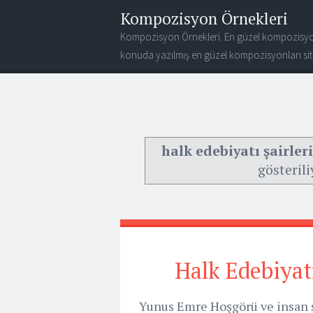
Kompozisyon Örnekleri
Kompozisyon Örnekleri. En güzel kompozisyo
konuda yazılmış en güzel kompozisyonları site
halk edebiyatı şairler
gösterili
Halk Edebiyat
Yunus Emre Hoşgörü ve insan s