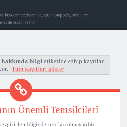
n, kısa kompozisyonlar, uzun kompozisyonlar, her
mizde bulabilirsiniz.
i hakkında bilgi
etiketine sahip kayıtlar
yor.
Tüm kayıtları göster
ının Önemli Temsilcileri
evgisi denildiğinde sınırları olmayan bir