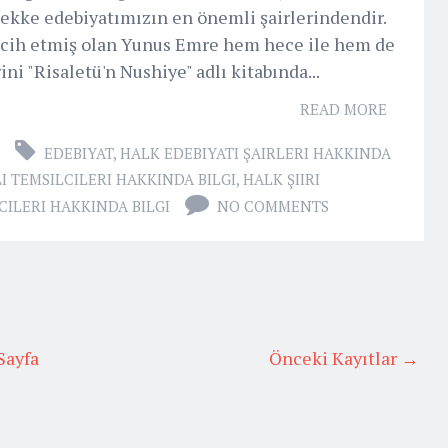
ekke edebiyatımızın en önemli şairlerindendir.
ercih etmiş olan Yunus Emre hem hece ile hem de
rini "Risaletü'n Nushiye" adlı kitabında...
READ MORE
EDEBIYAT
,
HALK EDEBIYATI ŞAIRLERI HAKKINDA
 TEMSILCILERI HAKKINDA BILGI
,
HALK ŞIIRI
CILERI HAKKINDA BILGI
NO COMMENTS
Sayfa
Önceki Kayıtlar →