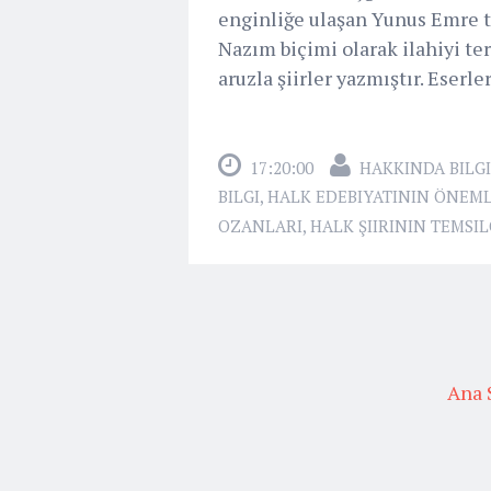
enginliğe ulaşan Yunus Emre t
Nazım biçimi olarak ilahiyi t
aruzla şiirler yazmıştır. Eserle
17:20:00
HAKKINDA BILGI
BILGI
,
HALK EDEBIYATININ ÖNEMLI
OZANLARI
,
HALK ŞIIRININ TEMSIL
Ana 