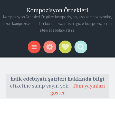
Kompozisyon Örnekleri
Kompozisyon Örnekleri. En güzel kompozisyon, kısa kompozisyonlar,
uzun kompozisyonlar, her konuda yazılmış en güzel kompozisyonları
sitemizde bulabilirsiniz.
Widgets
Social Links
Search
Menu
halk edebiyatı şairleri hakkında bilgi
etiketine sahip yayın yok.
Tüm yayınları
göster