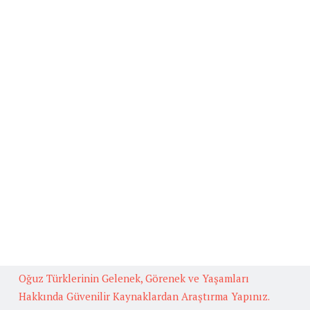
Ana Sayfa
Beğenilen Yazılar
Kafiye
BAŞLICA ARUZ KALIPLARI
Fedakarlık İle İlgili Hikaye Yazınız.
Güneş İlgili Atasözü Örnekleri ve Anlamları
Çok Okuyan Bilir Konulu Münazara
Oğuz Türklerinin Gelenek, Görenek ve Yaşamları
Hakkında Güvenilir Kaynaklardan Araştırma Yapınız.