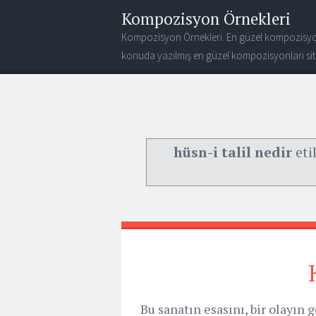
Kompozisyon Örnekleri
Kompozisyon Örnekleri. En güzel kompozisyo
konuda yazılmış en güzel kompozisyonları site
hüsn-i talil nedir
eti
Bu sanatın esasını, bir olayın