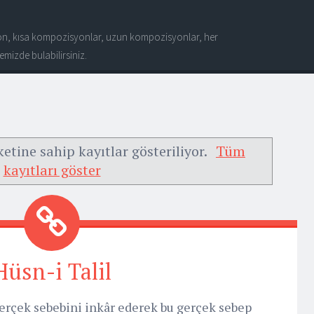
n, kısa kompozisyonlar, uzun kompozisyonlar, her
mizde bulabilirsiniz.
ketine sahip kayıtlar gösteriliyor.
Tüm
kayıtları göster
Hüsn-i Talil
 gerçek sebebini inkâr ederek bu gerçek sebep