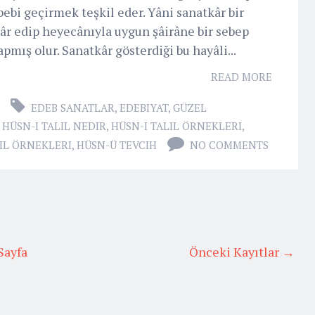
ebebi geçirmek teşkil eder. Yâni sanatkâr bir
r edip heyecânıyla uygun şâirâne bir sebep
apmış olur. Sanatkâr gösterdiği bu hayâli...
READ MORE
EDEB SANATLAR
,
EDEBIYAT
,
GÜZEL
,
HÜSN-I TALIL NEDIR
,
HÜSN-I TALIL ÖRNEKLERI
,
IL ÖRNEKLERI
,
HÜSN-Ü TEVCIH
NO COMMENTS
Sayfa
Önceki Kayıtlar →