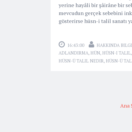
yerine hayâli bir şâirâne bir s
mevcudun gerçek sebebini inkâ
gösterirse hüsn-i talil sanatı y
16:43:00
HAKKINDA BILGI
ADLANDIRMA
,
HÜN
,
HÜSN-I TALIL
HÜSN-Ü TALIL NEDIR
,
HÜSN-Ü TAL
Ana 