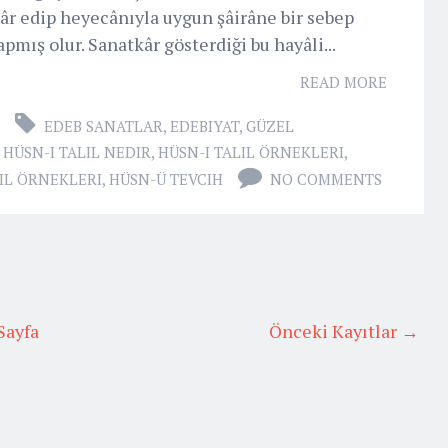
r edip heyecânıyla uygun şâirâne bir sebep
apmış olur. Sanatkâr gösterdiği bu hayâli...
READ MORE
EDEB SANATLAR
,
EDEBIYAT
,
GÜZEL
,
HÜSN-I TALIL NEDIR
,
HÜSN-I TALIL ÖRNEKLERI
,
IL ÖRNEKLERI
,
HÜSN-Ü TEVCIH
NO COMMENTS
Sayfa
Önceki Kayıtlar →