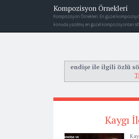
Kompozisyon Örnekleri
Kompozisyon Örnekleri. En güzel kompozisyo
konuda yazılmış en güzel kompozisyonları site
endişe ile ilgili özlü s
T
Kaygı İl
Kayg