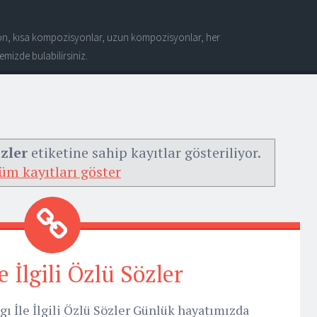
n, kısa kompozisyonlar, uzun kompozisyonlar, her
mizde bulabilirsiniz.
özler
etiketine sahip kayıtlar gösteriliyor.
üm kayıtları göster
e İlgili Özlü Sözler
ı İle İlgili Özlü Sözler Günlük hayatımızda