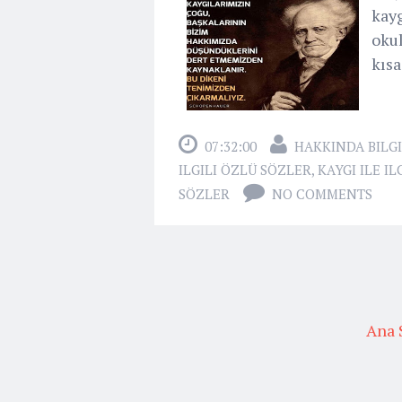
kayg
oku
kısa
07:32:00
HAKKINDA BILGI
ILGILI ÖZLÜ SÖZLER
,
KAYGI ILE I
SÖZLER
NO COMMENTS
Ana 