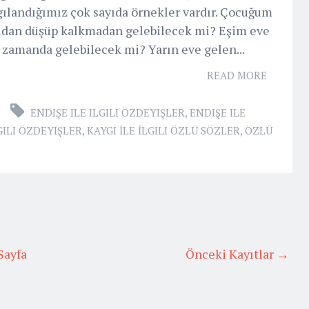
ılandığımız çok sayıda örnekler vardır. Çocuğum
ldan düşüp kalkmadan gelebilecek mi? Eşim eve
 zamanda gelebilecek mi? Yarın eve gelen...
READ MORE
ENDIŞE ILE ILGILI ÖZDEYIŞLER
,
ENDIŞE ILE
LGILI ÖZDEYIŞLER
,
KAYGI İLE İLGILI ÖZLÜ SÖZLER
,
ÖZLÜ
Sayfa
Önceki Kayıtlar →