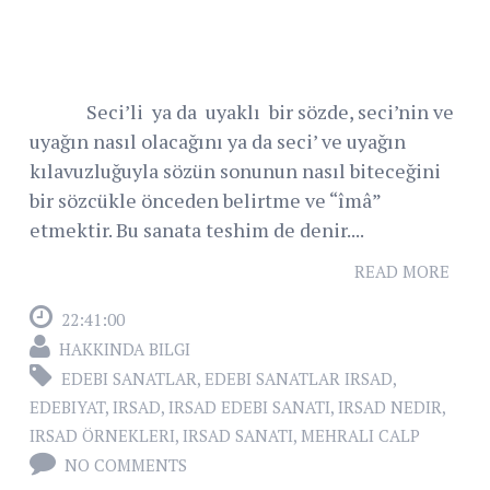
Seci’li ya da uyaklı bir sözde, seci’nin ve
uyağın nasıl olacağını ya da seci’ ve uyağın
kılavuzluğuyla sözün sonunun nasıl biteceğini
bir sözcükle önceden belirtme ve “îmâ”
etmektir. Bu sanata teshim de denir....
READ MORE
22:41:00
HAKKINDA BILGI
EDEBI SANATLAR
,
EDEBI SANATLAR IRSAD
,
EDEBIYAT
,
IRSAD
,
IRSAD EDEBI SANATI
,
IRSAD NEDIR
,
IRSAD ÖRNEKLERI
,
IRSAD SANATI
,
MEHRALI CALP
NO COMMENTS