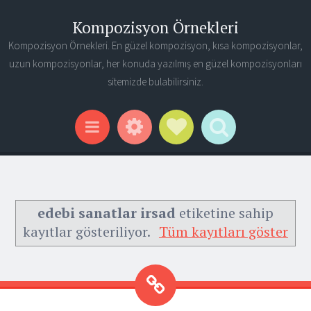
Kompozisyon Örnekleri
Kompozisyon Örnekleri. En güzel kompozisyon, kısa kompozisyonlar,
uzun kompozisyonlar, her konuda yazılmış en güzel kompozisyonları
sitemizde bulabilirsiniz.
Widgets
Social Links
Search
Menu
edebi sanatlar irsad
etiketine sahip
kayıtlar gösteriliyor.
Tüm kayıtları göster