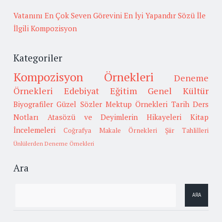
Vatanını En Çok Seven Görevini En İyi Yapandır Sözü İle
İlgili Kompozisyon
Kategoriler
Kompozisyon Örnekleri
Deneme
Örnekleri
Edebiyat
Eğitim
Genel Kültür
Biyografiler
Güzel Sözler
Mektup Örnekleri
Tarih
Ders
Notları
Atasözü ve Deyimlerin Hikayeleri
Kitap
İncelemeleri
Coğrafya
Makale Örnekleri
Şiir Tahlilleri
Ünlülerden Deneme Örnekleri
Ara