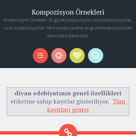
Kompozisyon Örnekleri
Kompozisyon Örnekleri. En güzel kompozisyon, kısa kompozisyonlar,
uzun kompozisyonlar, her konuda yazılmış en güzel kompozisyonları
sitemizde bulabilirsiniz.
Widgets
Social Links
Search
Menu
divan edebiyatının genel özellikleri
etiketine sahip kayıtlar gösteriliyor.
Tüm
kayıtları göster