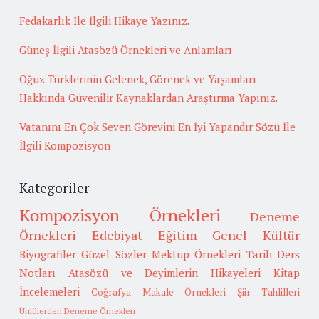
Fedakarlık İle İlgili Hikaye Yazınız.
Güneş İlgili Atasözü Örnekleri ve Anlamları
Oğuz Türklerinin Gelenek, Görenek ve Yaşamları
Hakkında Güvenilir Kaynaklardan Araştırma Yapınız.
Vatanını En Çok Seven Görevini En İyi Yapandır Sözü İle
İlgili Kompozisyon
Kategoriler
Kompozisyon Örnekleri
Deneme
Örnekleri
Edebiyat
Eğitim
Genel Kültür
Biyografiler
Güzel Sözler
Mektup Örnekleri
Tarih
Ders
Notları
Atasözü ve Deyimlerin Hikayeleri
Kitap
İncelemeleri
Coğrafya
Makale Örnekleri
Şiir Tahlilleri
Ünlülerden Deneme Örnekleri