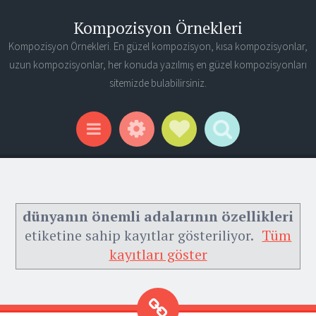
Kompozisyon Örnekleri
Kompozisyon Örnekleri. En güzel kompozisyon, kısa kompozisyonlar,
uzun kompozisyonlar, her konuda yazılmış en güzel kompozisyonları
sitemizde bulabilirsiniz.
Widgets
Social Links
Search
Menu
dünyanın önemli adalarının özellikleri
etiketine sahip kayıtlar gösteriliyor.
Tüm
kayıtları göster