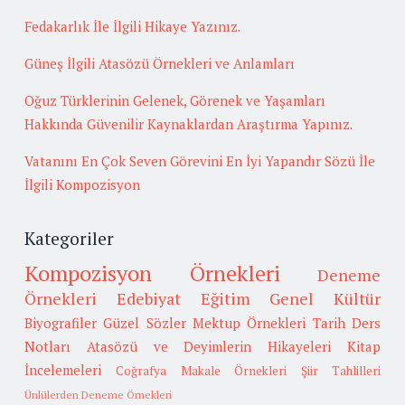
Fedakarlık İle İlgili Hikaye Yazınız.
Güneş İlgili Atasözü Örnekleri ve Anlamları
Oğuz Türklerinin Gelenek, Görenek ve Yaşamları
Hakkında Güvenilir Kaynaklardan Araştırma Yapınız.
Vatanını En Çok Seven Görevini En İyi Yapandır Sözü İle
İlgili Kompozisyon
Kategoriler
Kompozisyon Örnekleri
Deneme
Örnekleri
Edebiyat
Eğitim
Genel Kültür
Biyografiler
Güzel Sözler
Mektup Örnekleri
Tarih
Ders
Notları
Atasözü ve Deyimlerin Hikayeleri
Kitap
İncelemeleri
Coğrafya
Makale Örnekleri
Şiir Tahlilleri
Ünlülerden Deneme Örnekleri