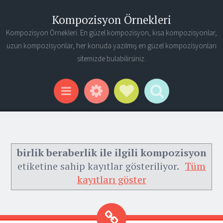
Kompozisyon Örnekleri
Kompozisyon Örnekleri. En güzel kompozisyon, kısa kompozisyonlar,
uzun kompozisyonlar, her konuda yazılmış en güzel kompozisyonları
sitemizde bulabilirsiniz.
Widgets
Social Links
Search
Menu
birlik beraberlik ile ilgili kompozisyon
etiketine sahip kayıtlar gösteriliyor.
Tüm
kayıtları göster