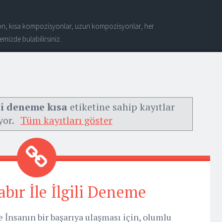
n, kısa kompozisyonlar, uzun kompozisyonlar, her
mizde bulabilirsiniz.
ili deneme kısa
etiketine sahip kayıtlar
yor.
Tüm kayıtları göster
bır İle İlgili Deneme
e İnsanın bir başarıya ulaşması için, olumlu