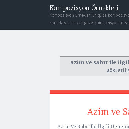
Kompozisyon Örnekleri
Kompozisyon Örnekleri. En güzel kompozisyo
konuda yazılmış en güzel kompozisyonları site
azim ve sabır ile ilg
gösterili
Azim ve Sa
Azim Ve Sabır İle İlgili Denem