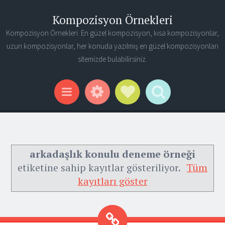
Kompozisyon Örnekleri
Kompozisyon Örnekleri. En güzel kompozisyon, kısa kompozisyonlar,
uzun kompozisyonlar, her konuda yazılmış en güzel kompozisyonları
sitemizde bulabilirsiniz.
Widgets
Social Links
Search
Menu
arkadaşlık konulu deneme örneği
etiketine sahip kayıtlar gösteriliyor.
Tüm
kayıtları göster