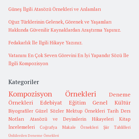
Güneş İlgili Atasözü Örnekleri ve Anlamları
Oğuz Türklerinin Gelenek, Görenek ve Yaşamları
Hakkında Güvenilir Kaynaklardan Araştırma Yapınız.
Fedakarlık İle İlgili Hikaye Yazınız.
Vatanını En Çok Seven Görevini En İyi Yapandır Sözü İle
İlgili Kompozisyon
Kategoriler
Kompozisyon Örnekleri
Deneme
Örnekleri
Edebiyat
Eğitim
Genel Kültür
Biyografiler
Güzel Sözler
Mektup Örnekleri
Tarih
Ders
Notları
Atasözü ve Deyimlerin Hikayeleri
Kitap
İncelemeleri
Coğrafya
Makale Örnekleri
Şiir Tahlilleri
Ünlülerden Deneme Örnekleri