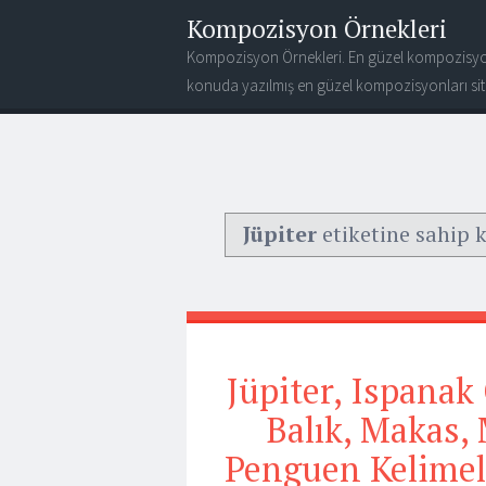
Kompozisyon Örnekleri
Kompozisyon Örnekleri. En güzel kompozisyo
konuda yazılmış en güzel kompozisyonları site
Jüpiter
etiketine sahip k
Jüpiter, Ispanak
Balık, Makas, M
Penguen Kelimele