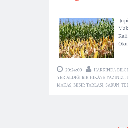
Jüpi
Maka
Keli
Okul
20:24:00
HAKKINDA BILGI
YER ALDIĞI BIR HIKÂYE YAZINIZ.
,
MAKAS
,
MISIR TARLASI
,
SABUN
,
TE