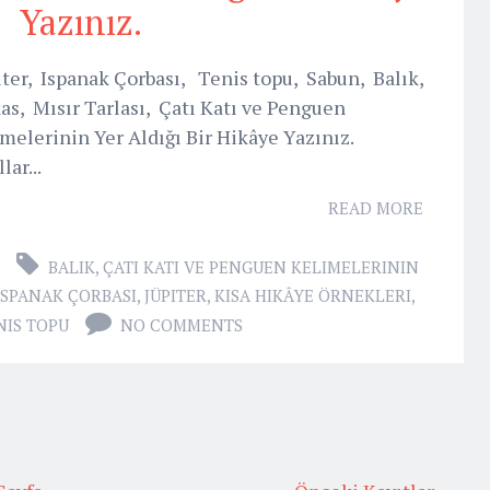
Yazınız.
ter, Ispanak Çorbası, Tenis topu, Sabun, Balık,
s, Mısır Tarlası, Çatı Katı ve Penguen
melerinin Yer Aldığı Bir Hikâye Yazınız.
lar...
READ MORE
BALIK
,
ÇATI KATI VE PENGUEN KELIMELERININ
ISPANAK ÇORBASI
,
JÜPITER
,
KISA HIKÂYE ÖRNEKLERI
,
NIS TOPU
NO COMMENTS