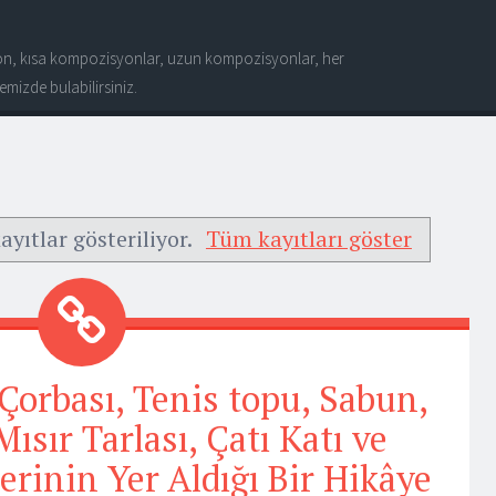
n, kısa kompozisyonlar, uzun kompozisyonlar, her
mizde bulabilirsiniz.
ayıtlar gösteriliyor.
Tüm kayıtları göster
 Çorbası, Tenis topu, Sabun,
ısır Tarlası, Çatı Katı ve
rinin Yer Aldığı Bir Hikâye