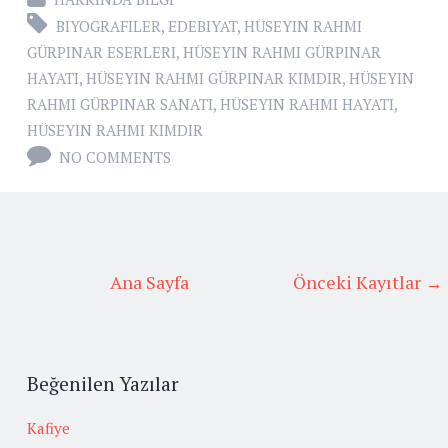
BIYOGRAFILER
,
EDEBIYAT
,
HÜSEYIN RAHMI
GÜRPINAR ESERLERI
,
HÜSEYIN RAHMI GÜRPINAR
HAYATI
,
HÜSEYIN RAHMI GÜRPINAR KIMDIR
,
HÜSEYIN
RAHMI GÜRPINAR SANATI
,
HÜSEYIN RAHMI HAYATI
,
HÜSEYIN RAHMI KIMDIR
NO COMMENTS
Ana Sayfa
Önceki Kayıtlar →
Beğenilen Yazılar
Kafiye