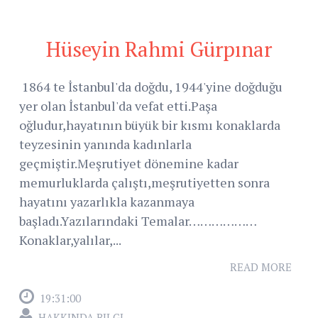
Hüseyin Rahmi Gürpınar
1864 te İstanbul'da doğdu, 1944'yine doğduğu
yer olan İstanbul'da vefat etti.Paşa
oğludur,hayatının büyük bir kısmı konaklarda
teyzesinin yanında kadınlarla
geçmiştir.Meşrutiyet dönemine kadar
memurluklarda çalıştı,meşrutiyetten sonra
hayatını yazarlıkla kazanmaya
başladı.Yazılarındaki Temalar………………
Konaklar,yalılar,...
READ MORE
19:31:00
HAKKINDA BILGI