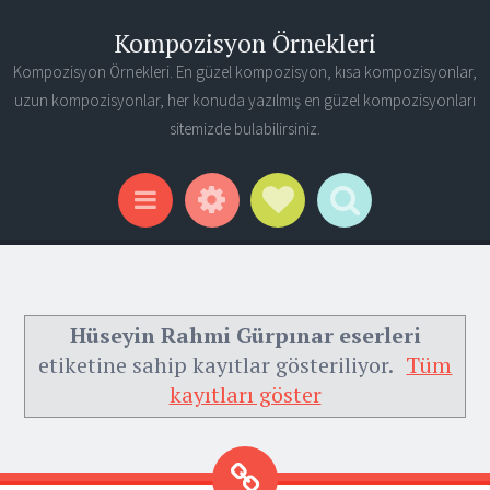
Kompozisyon Örnekleri
Kompozisyon Örnekleri. En güzel kompozisyon, kısa kompozisyonlar,
uzun kompozisyonlar, her konuda yazılmış en güzel kompozisyonları
sitemizde bulabilirsiniz.
Widgets
Social Links
Search
Menu
Hüseyin Rahmi Gürpınar eserleri
etiketine sahip kayıtlar gösteriliyor.
Tüm
kayıtları göster