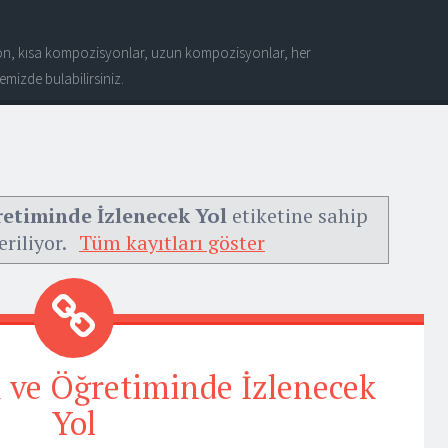
n, kısa kompozisyonlar, uzun kompozisyonlar, her
mizde bulabilirsiniz.
retiminde İzlenecek Yol
etiketine sahip
eriliyor.
Tüm kayıtları göster
i ve Öğretiminde İzlenecek
Yol