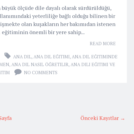
 büyük ölçüde dile dayalı olarak sürdürüldüğü,
ullanımındaki yeterliliğe bağlı olduğu bilinen bir
tişmekte olan kuşakların her bakımıdan istenen
 eğitiminin önemli bir yere sahip...
READ MORE
ANA DIL
,
ANA DIL EĞITIMI
,
ANA DIL EĞITIMINDE
TMEN
,
ANA DIL NASIL ÖĞRETILIR
,
ANA DILI EĞITIMI VE
ITIM
NO COMMENTS
Sayfa
Önceki Kayıtlar →