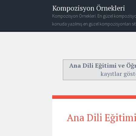
Kompozisyon Örnekleri
Kompozisyon Örnekleri. En güzel kompozisyo
konuda yazılmış en güzel kompozisyonları site
Ana Dili Eğitimi ve Öğ
kayıtlar göst
Ana Dili Eğitim