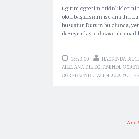
Eğitim öğretim etkinliklerinin
okul başarısının ise ana dili k
husustur. Durum bu olunca, ye
düzeye ulaştırılmasında anadil
16:23:00
HAKKINDA BILGI
AILE
,
ANA DIL EĞITIMINDE ÖĞRE
ÖĞRETIMINDE İZLENECEK YOL
,
EĞ
Ana 