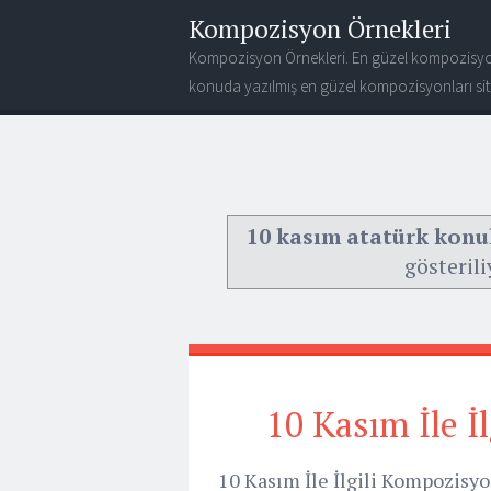
Kompozisyon Örnekleri
Kompozisyon Örnekleri. En güzel kompozisyo
konuda yazılmış en güzel kompozisyonları site
10 kasım atatürk kon
gösterili
10 Kasım İle 
10 Kasım İle İlgili Kompozisy