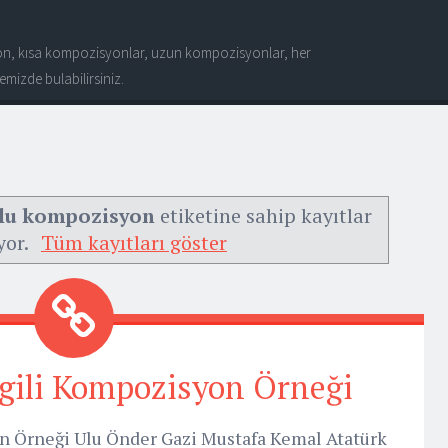
n, kısa kompozisyonlar, uzun kompozisyonlar, her
mizde bulabilirsiniz.
ulu kompozisyon
etiketine sahip kayıtlar
yor.
Tüm kayıtları göster
İlgili Kompozisyon Örneği
on Örneği Ulu Önder Gazi Mustafa Kemal Atatürk