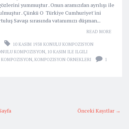
özlerini yummuştur . Onun aramızdan ayrılışı ile
ğulmuştur . Çünkü O Türkiye Cumhuriyet'ini
rtuluş Savaşı sırasında vatanımızı düşman...
READ MORE
10 KASIM 1938 KONULU KOMPOZISYON
KONULU KOMPOZISYON
,
10 KASIM ILE ILGILI
U KOMPOZISYON
,
KOMPOZISYON ÖRNEKLERI
1
Sayfa
Önceki Kayıtlar →