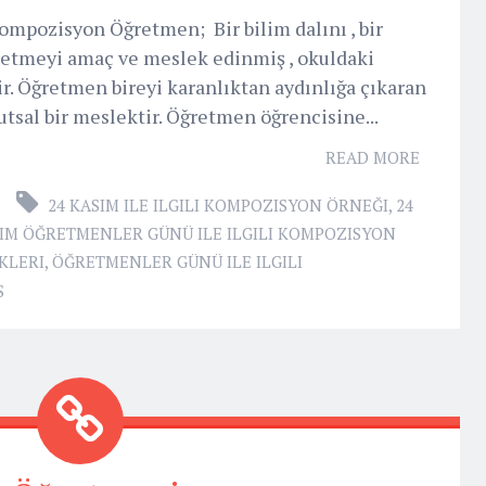
mpozisyon Öğretmen; Bir bilim dalını , bir
ğretmeyi amaç ve meslek edinmiş , okuldaki
ir. Öğretmen bireyi karanlıktan aydınlığa çıkaran
utsal bir meslektir. Öğretmen öğrencisine...
READ MORE
24 KASIM ILE ILGILI KOMPOZISYON ÖRNEĞI
,
24
SIM ÖĞRETMENLER GÜNÜ ILE ILGILI KOMPOZISYON
KLERI
,
ÖĞRETMENLER GÜNÜ ILE ILGILI
S