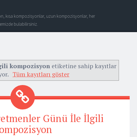
n, kısa kompozisyonlar, uzun kompozisyonlar, her
mizde bulabilirsiniz.
lgili kompozisyon
etiketine sahip kayıtlar
yor.
Tüm kayıtları göster
etmenler Günü İle İlgili
ompozisyon