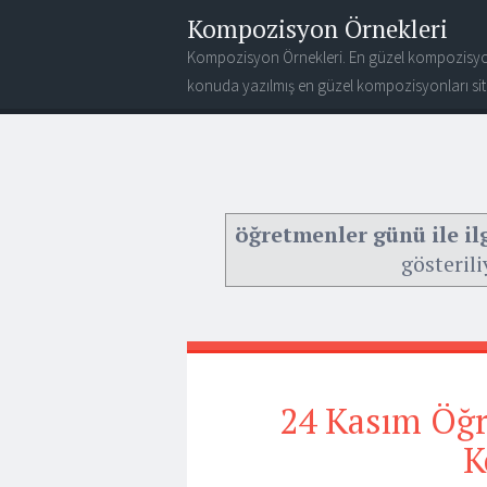
Kompozisyon Örnekleri
Kompozisyon Örnekleri. En güzel kompozisyo
konuda yazılmış en güzel kompozisyonları site
öğretmenler günü ile i
gösterili
24 Kasım Öğr
K