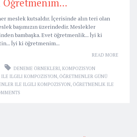
ki Öğretmenim...
r meslek kutsaldır. İçerisinde alın teri olan
eslek başımızın üzerindedir. Meslekler
sinden bambaşka. Evet öğretmenlik... İyi ki
n... İyi ki öğretmenim...
READ MORE
DENEME ÖRNEKLERI
,
KOMPOZISYON
ILE ILGILI KOMPOZISYON
,
ÖĞRETMENLER GÜNÜ
NLER ILE ILGILI KOMPOZISYON
,
ÖĞRETMENLIK ILE
OMMENTS