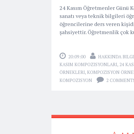
24 Kasım Öğretmenler Günü Ko
sanatı veya teknik bilgileri ö
öğrencilerine ders veren kişid
şahsiyettir. Öğretmenlik çok k
20:09:00
HAKKINDA BILGI
KASIM KOMPOZISYONLARI
,
24 KA
ÖRNEKLERI
,
KOMPOZISYON ÖRNE
KOMPOZISYON
2 COMMENT