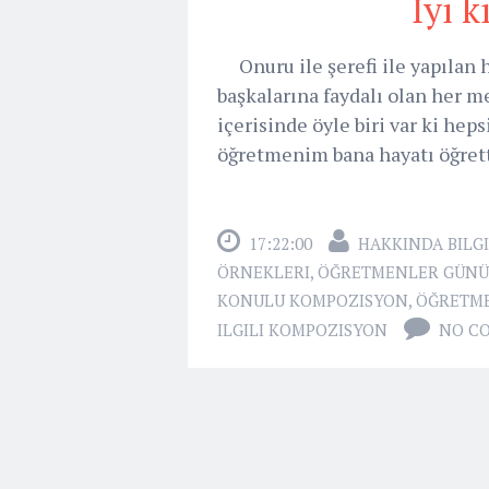
İyi 
Onuru ile şerefi ile yapılan he
başkalarına faydalı olan her m
içerisinde öyle biri var ki hep
öğretmenim bana hayatı öğretti
17:22:00
HAKKINDA BILGI
ÖRNEKLERI
,
ÖĞRETMENLER GÜNÜ 
KONULU KOMPOZISYON
,
ÖĞRETME
ILGILI KOMPOZISYON
NO C