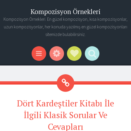
Kompozisyon Örnekleri
Kompozisyon Örnekleri. En güzel kompozisyon, kısa kompozisyonlar,
uzun kompozisyonlar, her konuda yazılmış en güzel kompozisyonları
sitemizde bulabilirsiniz.
Widgets
Social Links
Search
Menu
Dört Kardeştiler Kitabı İle
İlgili Klasik Sorular Ve
Cevapları