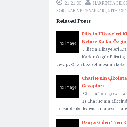
21:21:00
HAKKINDA BILGI
SORULAR VE CEVAPLARI
,
KITAP SO
Related Posts:
Filistin Hikayeleri 
Nehire Kadar Özgür 
Filistin Hikayeleri Ki
Kadar Özgür Filistin)
cevap: Gazlı bez kelimesinin kök
Charlıe’nin Çikolata 
Cevapları
Charlıe’nin Çikolata F
1) Charlıe’nin ailesi
ailesinde iki dedesi, iki ninesi, an
Uzaya Giden Tren Kit