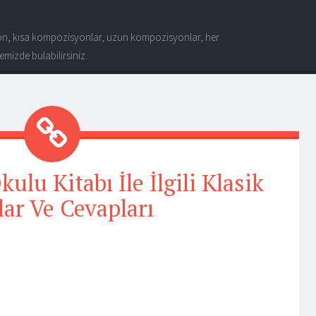
n, kısa kompozisyonlar, uzun kompozisyonlar, her
mizde bulabilirsiniz.
ulu Kitabı İle İlgili Klasik
lar Ve Cevapları