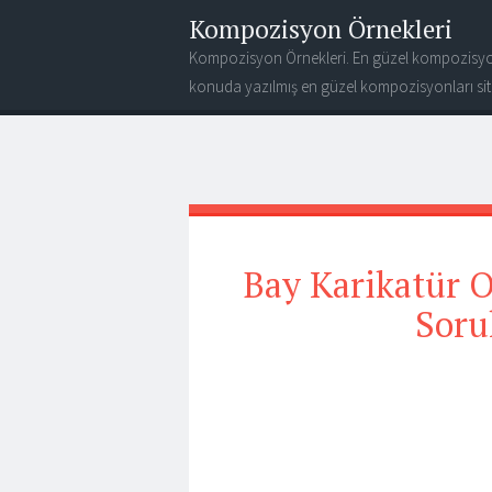
Kompozisyon Örnekleri
Kompozisyon Örnekleri. En güzel kompozisyo
konuda yazılmış en güzel kompozisyonları site
Bay Karikatür Ok
Soru