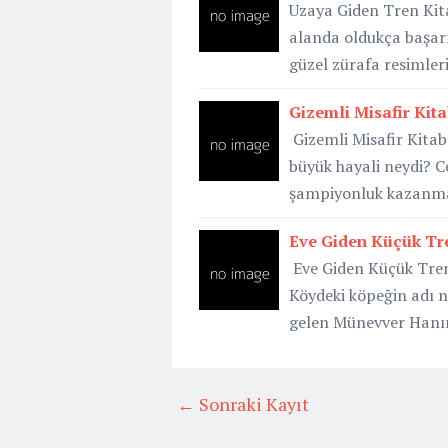
Uzaya Giden Tren Kita
alanda oldukça başarı
güzel zürafa resimler
Gizemli Misafir Kitab
Gizemli Misafir Kitab
büyük hayali neydi? C
şampiyonluk kazanm
Eve Giden Küçük Tren
Eve Giden Küçük Tren 
Köydeki köpeğin adı n
gelen Münevver Hanım
← Sonraki Kayıt