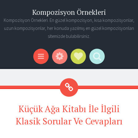
Kompozisyon Örnekleri
Kompozisyon Örnekleri. En güzel kompozisyon, kısa kompozisyonlar,
uzun kompozisyonlar, her konuda yazılmış en güzel kompozisyonları
sitemizde bulabilirsiniz.
Widgets
Social Links
Search
Menu
Küçük Ağa Kitabı İle İlgili
Klasik Sorular Ve Cevapları