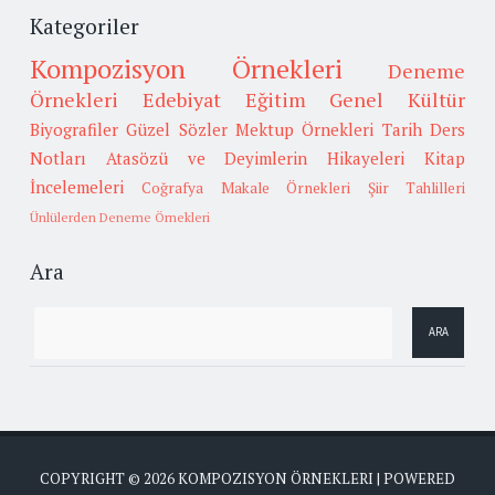
Kategoriler
Kompozisyon Örnekleri
Deneme
Örnekleri
Edebiyat
Eğitim
Genel Kültür
Biyografiler
Güzel Sözler
Mektup Örnekleri
Tarih
Ders
Notları
Atasözü ve Deyimlerin Hikayeleri
Kitap
İncelemeleri
Coğrafya
Makale Örnekleri
Şiir Tahlilleri
Ünlülerden Deneme Örnekleri
Ara
COPYRIGHT ©
2026
KOMPOZISYON ÖRNEKLERI
| POWERED