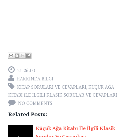
21:26:00
HAKKINDA BILGI
KITAP SORULARI VE CEVAPLARI
,
KÜÇÜK AĞA
KITABI İLE İLGILI KLASIK SORULAR VE CEVAPLARI
NO COMMENTS
Related Posts:
Küçük Ağa Kitabı İle İlgili Klasik
Sorular Ve Cevapları