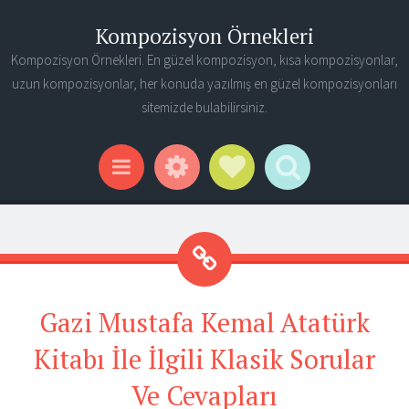
Kompozisyon Örnekleri
Kompozisyon Örnekleri. En güzel kompozisyon, kısa kompozisyonlar,
uzun kompozisyonlar, her konuda yazılmış en güzel kompozisyonları
sitemizde bulabilirsiniz.
Widgets
Social Links
Search
Menu
Gazi Mustafa Kemal Atatürk
Kitabı İle İlgili Klasik Sorular
Ve Cevapları