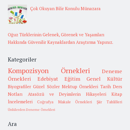
Çok Okuyan Bilir Konulu Münazara
Oğuz Türklerinin Gelenek, Görenek ve Yaşamları
Hakkında Güvenilir Kaynaklardan Araştırma Yapınız.
Kategoriler
Kompozisyon Örnekleri
Deneme
Örnekleri
Edebiyat
Eğitim
Genel Kültür
Biyografiler
Güzel Sözler
Mektup Örnekleri
Tarih
Ders
Notları
Atasözü ve Deyimlerin Hikayeleri
Kitap
İncelemeleri
Coğrafya
Makale Örnekleri
Şiir Tahlilleri
Ünlülerden Deneme Örnekleri
Ara