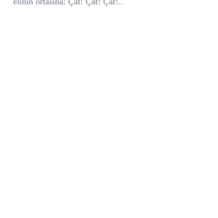
elinin ortasına: Çat! Çat! Çat!..