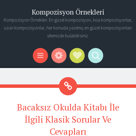
Kompozisyon Örnekleri
Kompozisyon Örnekleri. En güzel kompozisyon, kısa kompozisyonlar,
uzun kompozisyonlar, her konuda yazılmış en güzel kompozisyonları
sitemizde bulabilirsiniz.
Widgets
Social Links
Search
Menu
Bacaksız Okulda Kitabı İle
İlgili Klasik Sorular Ve
Cevapları