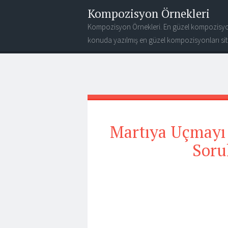
Kompozisyon Örnekleri
Kompozisyon Örnekleri. En güzel kompozisyo
konuda yazılmış en güzel kompozisyonları site
Martıya Uçmayı 
Soru