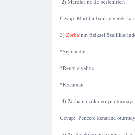
2) Martılar ne ile beslenirler?
Cevap: Martılar balık yiyerek kar
3)
Zorba
’nın fiziksel özelliklerin
*Şişmandır
*Rengi siyahtır.
*Kocaman
4) Zorba en çok nereye oturmayı 
Cevap:
Pencere kenarına oturmay
5) Aşağıdakilerden hangisi kitapta