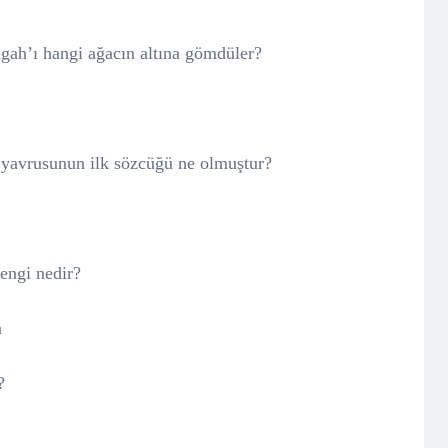
gah’ı hangi ağacın altına gömdüler?
yavrusunun ilk sözcüğü ne olmuştur?
engi nedir?
a
?