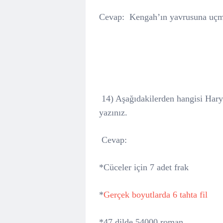
Cevap:
Kengah’ın yavrusuna uçm
14) Aşağıdakilerden hangisi Haryy
yazınız.
Cevap:
*Cüceler için 7 adet frak
*
Gerçek boyutlarda 6 tahta fil
*47 dilde 54000 roman