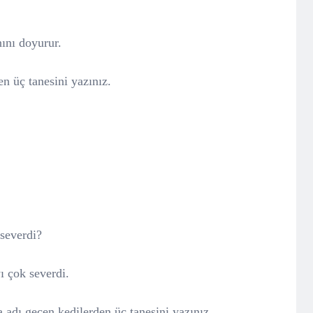
nını doyurur.
den üç tanesini yazınız.
severdi?
ı çok severdi.
 adı geçen kedilerden üç tanesini yazınız.