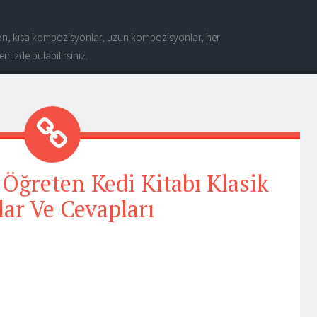
n, kısa kompozisyonlar, uzun kompozisyonlar, her
mizde bulabilirsiniz.
Öğreten Kedi Kitabı Klasik
lar Ve Cevapları