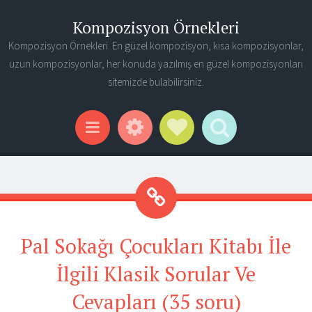
Kompozisyon Örnekleri
Kompozisyon Örnekleri. En güzel kompozisyon, kısa kompozisyonlar,
uzun kompozisyonlar, her konuda yazılmış en güzel kompozisyonları
sitemizde bulabilirsiniz.
Widgets
Social Links
Search
Menu
Pal Sokağı Çocukları Kitabı İle
İlgili Klasik Sorular Ve
Cevapları (35 soru)