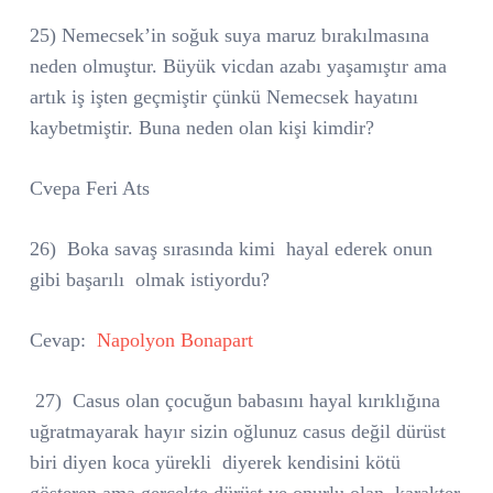
25) Nemecsek’in soğuk suya maruz bırakılmasına
neden olmuştur. Büyük vicdan azabı yaşamıştır ama
artık iş işten geçmiştir çünkü Nemecsek hayatını
kaybetmiştir. Buna neden olan kişi kimdir?
Cvepa Feri Ats
26)
Boka savaş sırasında kimi
hayal ederek onun
gibi başarılı
olmak istiyordu?
Cevap:
Napolyon Bonapart
27)
Casus olan çocuğun babasını hayal kırıklığına
uğratmayarak hayır sizin oğlunuz casus değil dürüst
biri diyen koca yürekli
diyerek kendisini kötü
gösteren ama gerçekte dürüst ve onurlu olan, karakter