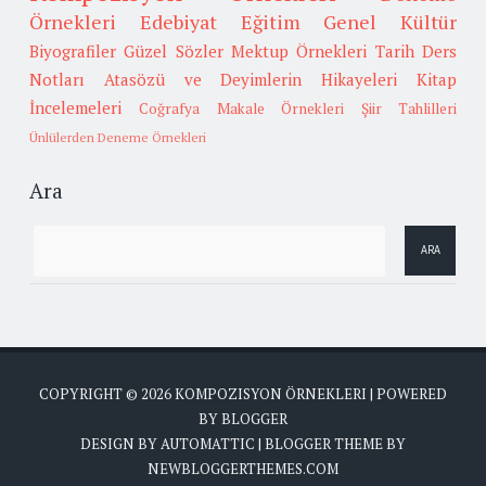
Örnekleri
Edebiyat
Eğitim
Genel Kültür
Biyografiler
Güzel Sözler
Mektup Örnekleri
Tarih
Ders
Notları
Atasözü ve Deyimlerin Hikayeleri
Kitap
İncelemeleri
Coğrafya
Makale Örnekleri
Şiir Tahlilleri
Ünlülerden Deneme Örnekleri
Ara
COPYRIGHT ©
2026
KOMPOZISYON ÖRNEKLERI
| POWERED
BY
BLOGGER
DESIGN BY
AUTOMATTIC
| BLOGGER THEME BY
NEWBLOGGERTHEMES.COM