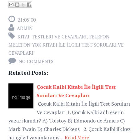
21:05:00
ADMIN
KITAP TESTLERI VE CEVAPLARI
,
TELEFON
MELEFON YOK KITABI İLE İLGILI TEST SORULARI VE
CEVAPLARI
NO COMMENTS
Related Posts:
Çocuk Kalbi Kitabı İle İlgili Test
Soruları Ve Cevapları
Çocuk Kalbi Kitabı İle İlgili Test Soruları
Ve Cevapları 1. Çocuk Kalbi adlı eserin
yazarı kimdir? A) Tolstoy B) Edmondo de Amicis C)
Mark Twain D) Charles Dickens 2. Çocuk Kalbi ilk kez
hangi yıl yayımlanmış…
Read More