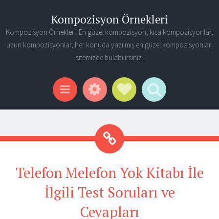
Kompozisyon Örnekleri
Kompozisyon Örnekleri. En güzel kompozisyon, kısa kompozisyonlar,
uzun kompozisyonlar, her konuda yazılmış en güzel kompozisyonları
sitemizde bulabilirsiniz.
Widgets
Social Links
Search
Menu
Telefon Melefon Yok Kitabı İle
İlgili Test Soruları ve
Cevapları