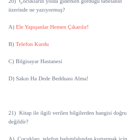
20)
Çocukların yolda giderken gördüğü tabelanın
üzerinde ne yazıyormuş?
A)
Ele Yapışanlar Hemen Çıkarılır
!
B)
Telefon Kurdu
C) Bilgisayar Hastanesi
D) Sakın Ha Dede Bedduası Alma!
21)
Kitap ile ilgili verilen bilgilerden hangisi doğru
değildir?
A)
Çocukları
telefon bağımlığından kurtarmak için