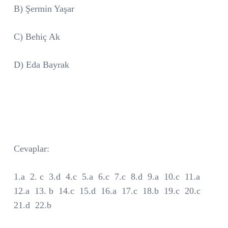
B) Şermin Yaşar
C) Behiç Ak
D) Eda Bayrak
Cevaplar:
1.a
2. c
3.d
4.c
5.a
6.c
7.c
8.d
9.a
10.c
11.a
12.a
13. b
14.c
15.d
16.a
17.c
18.b
19.c
20.c
21.d
22.b