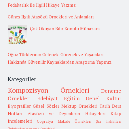
Fedakarlık İle İlgili Hikaye Yazınız.
Güneş İlgili Atasözü Örnekleri ve Anlamları
Çok Okuyan Bilir Konulu Münazara
Oğuz Türklerinin Gelenek, Görenek ve Yaşamları
Hakkında Güvenilir Kaynaklardan Araştırma Yapınız.
Kategoriler
Kompozisyon Örnekleri
Deneme
Örnekleri
Edebiyat
Eğitim
Genel Kültür
Biyografiler
Güzel Sözler
Mektup Örnekleri
Tarih
Ders
Notları
Atasözü ve Deyimlerin Hikayeleri
Kitap
İncelemeleri
Coğrafya
Makale Örnekleri
Şiir Tahlilleri
Ünlülerden Deneme Örnekleri