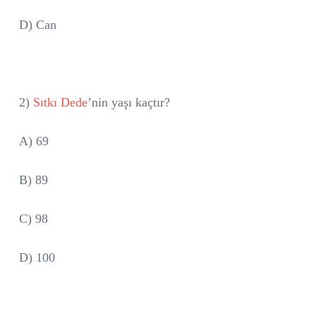
D) Can
2)
Sıtkı Dede
’nin yaşı kaçtır?
A) 69
B) 89
C) 98
D) 100