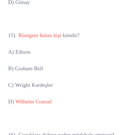
D) Günay
15)
Röntgeni bulan kişi
kimdir?
A) Edison
B) Graham Bell
C) Wright Kardeşler
D)
Wilhelm Conrad
16)
Çocuklara doktor neden müdahale etmiyor?