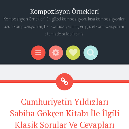
Kompozisyon Örnekleri
Kompozisyon Örnekleri. En güzel kompozisyon, kısa kompozisyonlar,
uzun kompozisyonlar, her konuda yazılmış en güzel kompozisyonları
sitemizde bulabilirsiniz.
Widgets
Social Links
Search
Menu
Cumhuriyetin Yıldızları
Sabiha Gökçen Kitabı İle İlgili
Klasik Sorular Ve Cevapları