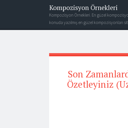
Kompozisyon Örnekleri
Kompozisyon Örnekleri. En güzel kompozisyo
konuda yazılmış en güzel kompozisyonları site
Son Zamanlard
Özetleyiniz (U