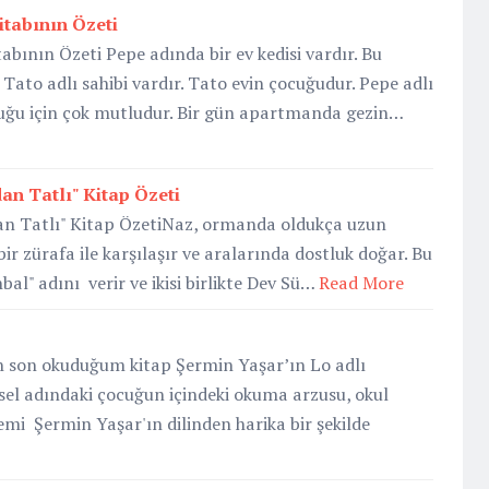
tabının Özeti
bının Özeti Pepe adında bir ev kedisi vardır. Bu
Tato adlı sahibi vardır. Tato evin çocuğudur. Pepe adlı
lduğu için çok mutludur. Bir gün apartmanda gezin…
an Tatlı" Kitap Özeti
an Tatlı" Kitap ÖzetiNaz, ormanda oldukça uzun
ir zürafa ile karşılaşır ve aralarında dostluk doğar. Bu
al" adını verir ve ikisi birlikte Dev Sü…
Read More
n son okuduğum kitap Şermin Yaşar’ın Lo adlı
ksel adındaki çocuğun içindeki okuma arzusu, okul
emi Şermin Yaşar'ın dilinden harika bir şekilde