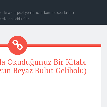
n, kısa kompozisyonlar, uzun kompozisyonlar, her
mizde bulabilirsiniz.
a Okuduğunuz Bir Kitabı
zun Beyaz Bulut Gelibolu)