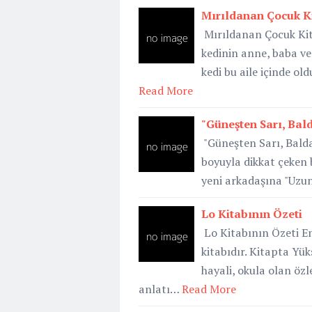
Mırıldanan Çocuk Ki
Mırıldanan Çocuk Kita
kedinin anne, baba ve 
kedi bu aile içinde o
Read More
"Güneşten Sarı, Bald
"Güneşten Sarı, Bald
boyuyla dikkat çeken b
yeni arkadaşına "Uzunb
Lo Kitabının Özeti
Lo Kitabının Özeti E
kitabıdır. Kitapta Yü
hayali, okula olan özl
anlatı…
Read More