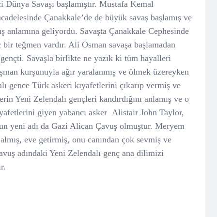
nci Dünya Savaşı başlamıştır. Mustafa Kemal
ücadelesinde Çanakkale’de de büyük savaş başlamış ve
luş anlamına geliyordu. Savaşta Çanakkale Cephesinde
 bir teğmen vardır. Ali Osman savaşa başlamadan
nçti. Savaşla birlikte ne yazık ki tüm hayalleri
üşman kurşunuyla ağır yaralanmış ve ölmek üzereyken
ı gence Türk askeri kıyafetlerini çıkarıp vermiş ve
erin Yeni Zelendalı gençleri kandırdığını anlamış ve o
afetlerini giyen yabancı asker Alistair John Taylor,
un yeni adı da Gazi Alican Çavuş olmuştur. Meryem
almış, eve getirmiş, onu canından çok sevmiş ve
avuş adındaki Yeni Zelendalı genç ana dilimizi
ir.