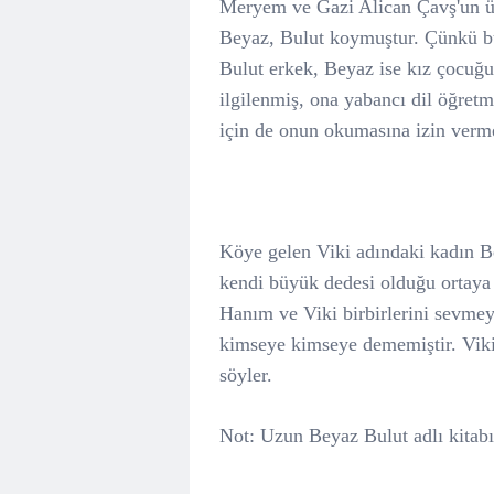
Meryem ve Gazi Alican Çavş'un üç
Beyaz, Bulut koymuştur. Çünkü bu
Bulut erkek, Beyaz ise kız çocuğ
ilgilenmiş, ona yabancı dil öğret
için de onun okumasına izin verm
Köye gelen Viki adındaki kadın B
kendi büyük dedesi olduğu ortaya 
Hanım ve Viki birbirlerini sevmeye
kimseye kimseye dememiştir. Viki
söyler.
Not: Uzun Beyaz Bulut adlı kitabı