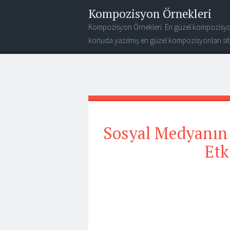
Kompozisyon Örnekleri
Kompozisyon Örnekleri. En güzel kompozisyo
konuda yazılmış en güzel kompozisyonları site
Sosyal Medyanın
Etk