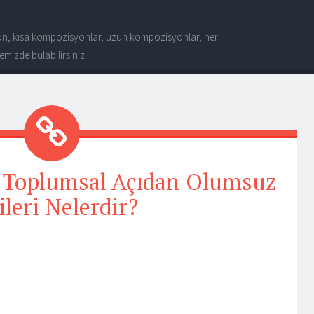
n, kısa kompozisyonlar, uzun kompozisyonlar, her
mizde bulabilirsiniz.
 Toplumsal Açıdan Olumsuz
ileri Nelerdir?