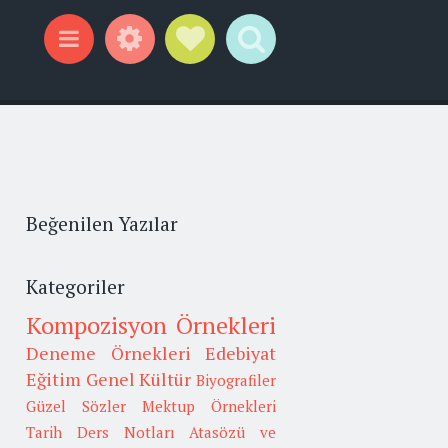
Widgets
Social Links
Search
Menu
Beğenilen Yazılar
Kategoriler
Kompozisyon Örnekleri
Deneme Örnekleri
Edebiyat
Eğitim
Genel Kültür
Biyografiler
Güzel Sözler
Mektup Örnekleri
Tarih
Ders Notları
Atasözü ve