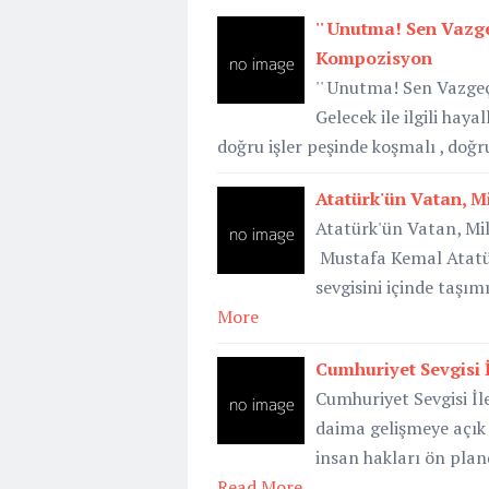
'' Unutma! Sen Vazge
Kompozisyon
'' Unutma! Sen Vazgeç
Gelecek ile ilgili hay
doğru işler peşinde koşmalı , doğ
Atatürk'ün Vatan, Mi
Atatürk'ün Vatan, Mil
Mustafa Kemal Atatür
sevgisini içinde taşı
More
Cumhuriyet Sevgisi 
Cumhuriyet Sevgisi İl
daima gelişmeye açık 
insan hakları ön pland
Read More