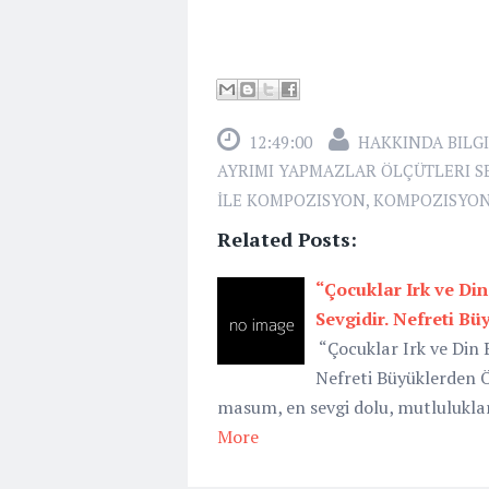
12:49:00
HAKKINDA BILGI
AYRIMI YAPMAZLAR ÖLÇÜTLERI S
İLE KOMPOZISYON
,
KOMPOZISYON
Related Posts:
“Çocuklar Irk ve Di
Sevgidir. Nefreti B
“Çocuklar Irk ve Din 
Nefreti Büyüklerden 
masum, en sevgi dolu, mutluluklar
More