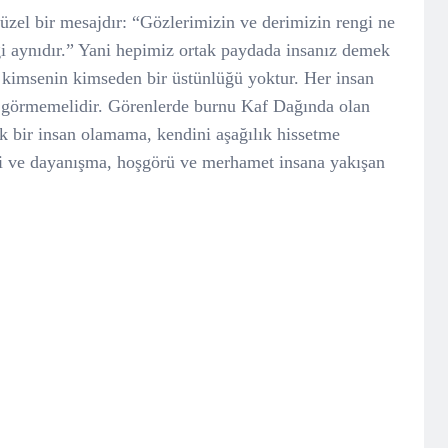
a güzel bir mesajdır: “Gözlerimizin ve derimizin rengi ne
gi aynıdır.” Yani hepimiz ortak paydada insanız demek
 kimsenin kimseden bir üstünlüğü yoktur. Her insan
r görmemelidir. Görenlerde burnu Kaf Dağında olan
ık bir insan olamama, kendini aşağılık hissetme
vgi ve dayanışma, hoşgörü ve merhamet insana yakışan