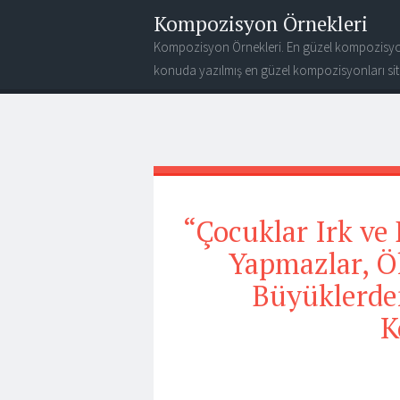
Kompozisyon Örnekleri
Kompozisyon Örnekleri. En güzel kompozisyo
konuda yazılmış en güzel kompozisyonları site
“Çocuklar Irk ve
Yapmazlar, Öl
Büyüklerden
K