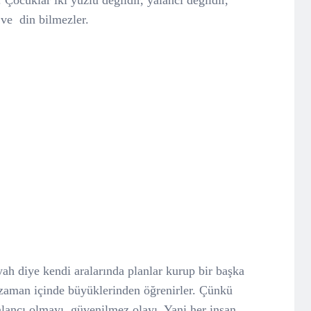
ocuklar iki yüzlü değildir, yalancı değildir,
 ve
din bilmezler.
ah diye kendi aralarında planlar kurup bir başka
 zaman içinde büyüklerinden öğrenirler. Çünkü
yalancı olmayı, güvenilmez olayı. Yani her insan