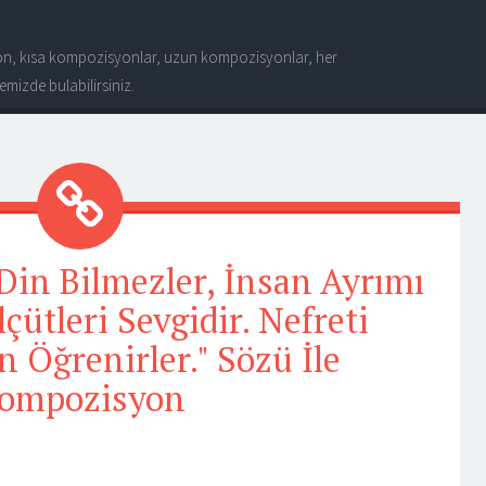
n, kısa kompozisyonlar, uzun kompozisyonlar, her
mizde bulabilirsiniz.
 Din Bilmezler, İnsan Ayrımı
çütleri Sevgidir. Nefreti
 Öğrenirler." Sözü İle
ompozisyon