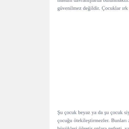
masum davranışlarda bulunmaktır. Ç
güvenilmez değildir. Çocuklar ırk
Şu çocuk beyaz ya da şu çocuk siy
çocuğu ötekileştirmezler. Bunları
büyükleri öğretir onlara nefreti, 