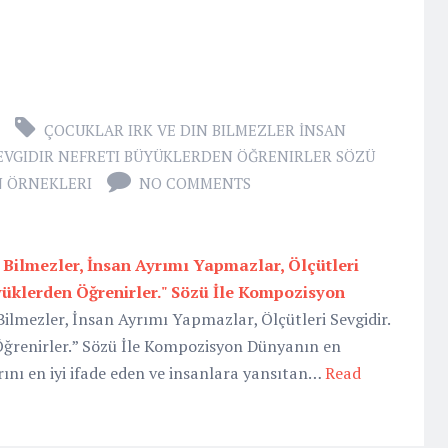
ÇOCUKLAR IRK VE DIN BILMEZLER İNSAN
EVGIDIR NEFRETI BÜYÜKLERDEN ÖĞRENIRLER SÖZÜ
 ÖRNEKLERI
NO COMMENTS
n Bilmezler, İnsan Ayrımı Yapmazlar, Ölçütleri
üyüklerden Öğrenirler." Sözü İle Kompozisyon
Bilmezler, İnsan Ayrımı Yapmazlar, Ölçütleri Sevgidir.
Öğrenirler.” Sözü İle Kompozisyon Dünyanın en
ını en iyi ifade eden ve insanlara yansıtan…
Read