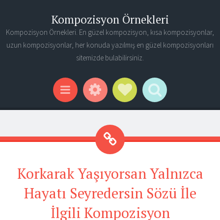
Kompozisyon Örnekleri
Kompozisyon Örnekleri. En güzel kompozisyon, kısa kompozisyonlar,
uzun kompozisyonlar, her konuda yazılmış en güzel kompozisyonları
sitemizde bulabilirsiniz.
Widgets
Social Links
Search
Menu
Korkarak Yaşıyorsan Yalnızca
Hayatı Seyredersin Sözü İle
İlgili Kompozisyon