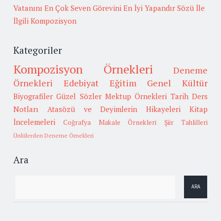
Vatanını En Çok Seven Görevini En İyi Yapandır Sözü İle
İlgili Kompozisyon
Kategoriler
Kompozisyon Örnekleri
Deneme
Örnekleri
Edebiyat
Eğitim
Genel Kültür
Biyografiler
Güzel Sözler
Mektup Örnekleri
Tarih
Ders
Notları
Atasözü ve Deyimlerin Hikayeleri
Kitap
İncelemeleri
Coğrafya
Makale Örnekleri
Şiir Tahlilleri
Ünlülerden Deneme Örnekleri
Ara