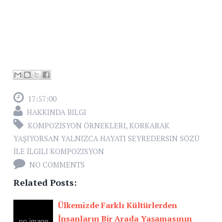
17:57:00
HAKKINDA BILGI
KOMPOZISYON ÖRNEKLERI
,
KORKARAK
YAŞIYORSAN YALNIZCA HAYATI SEYREDERSIN SÖZÜ
İLE İLGILI KOMPOZISYON
NO COMMENTS
Related Posts:
Ülkemizde Farklı Kültürlerden
İnsanların Bir Arada Yaşamasının