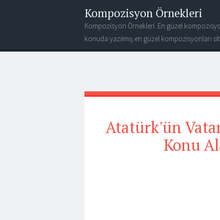
Kompozisyon Örnekleri
Kompozisyon Örnekleri. En güzel kompozisyo
konuda yazılmış en güzel kompozisyonları site
Atatürk'ün Vatan
Konu Al