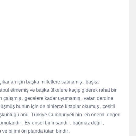
 çıkarları için başka milletlere satmamış , başka
 kabul etmemiş ve başka ülkelere kaçıp giderek rahat bir
in çalışmış , gecelere kadar uyumamış , vatan derdine
üşmüş bunun için de binlerce kitaplar okumuş , çeşitli
 düşkünlüğü onu Türkiye Cumhuriyeti'nin en önemli değeri
komutandır . Evrensel bir insandır , bağmaz değil ,
 ve bilimi ön planda tutan biridir .