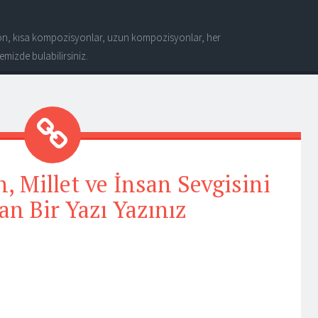
n, kısa kompozisyonlar, uzun kompozisyonlar, her
mizde bulabilirsiniz.
, Millet ve İnsan Sevgisini
an Bir Yazı Yazınız