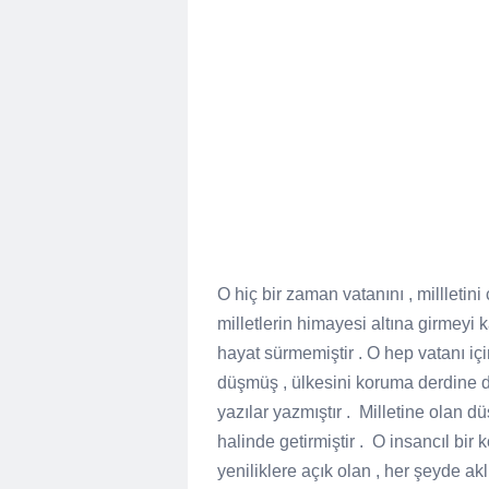
O hiç bir zaman vatanını , millletini
milletlerin himayesi altına girmeyi
hayat sürmemiştir . O hep vatanı iç
düşmüş , ülkesini koruma derdine d
yazılar yazmıştır . Milletine olan
halinde getirmiştir . O insancıl bir 
yeniliklere açık olan , her şeyde aklı