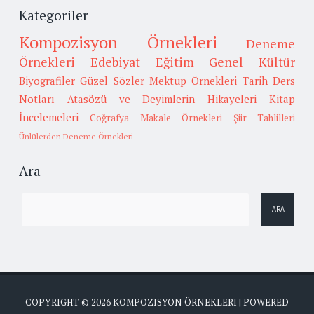
Kategoriler
Kompozisyon Örnekleri
Deneme
Örnekleri
Edebiyat
Eğitim
Genel Kültür
Biyografiler
Güzel Sözler
Mektup Örnekleri
Tarih
Ders
Notları
Atasözü ve Deyimlerin Hikayeleri
Kitap
İncelemeleri
Coğrafya
Makale Örnekleri
Şiir Tahlilleri
Ünlülerden Deneme Örnekleri
Ara
COPYRIGHT ©
2026
KOMPOZISYON ÖRNEKLERI
| POWERED