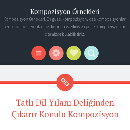
Kompozisyon Örnekleri
Kompozisyon Örnekleri. En güzel kompozisyon, kısa kompozisyonlar,
uzun kompozisyonlar, her konuda yazılmış en güzel kompozisyonları
sitemizde bulabilirsiniz.
Widgets
Social Links
Search
Menu
Tatlı Dil Yılanı Deliğinden
Çıkarır Konulu Kompozisyon