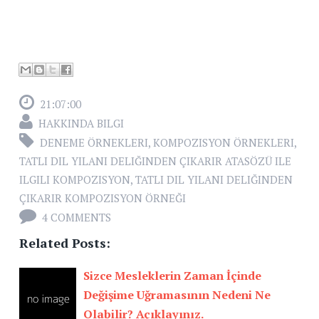
21:07:00
HAKKINDA BILGI
DENEME ÖRNEKLERI
,
KOMPOZISYON ÖRNEKLERI
,
TATLI DIL YILANI DELIĞINDEN ÇIKARIR ATASÖZÜ ILE
ILGILI KOMPOZISYON
,
TATLI DIL YILANI DELIĞINDEN
ÇIKARIR KOMPOZISYON ÖRNEĞI
4 COMMENTS
Related Posts:
Sizce Mesleklerin Zaman İçinde
Değişime Uğramasının Nedeni Ne
Olabilir? Açıklayınız.