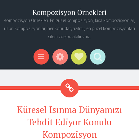
Kompozisyon Örnekleri
Kompozisyon Örnekleri. En güzel kompozisyon, kısa kompozisyonlar,
uzun kompozisyonlar, her konuda yazılmış en güzel kompozisyonları
sitemizde bulabilirsiniz.
Widgets
Social Links
Search
Menu
Küresel Isınma Dünyamızı
Tehdit Ediyor Konulu
Kompozisyon