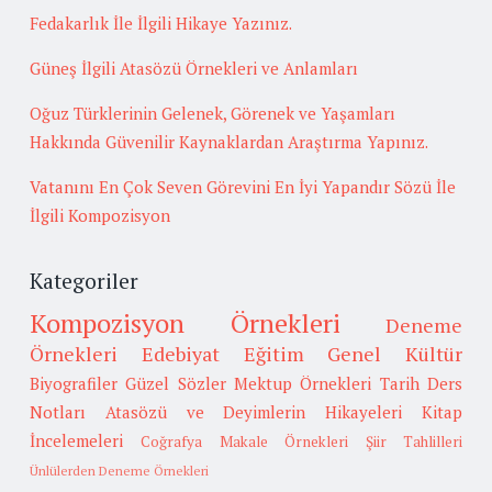
Fedakarlık İle İlgili Hikaye Yazınız.
Güneş İlgili Atasözü Örnekleri ve Anlamları
Oğuz Türklerinin Gelenek, Görenek ve Yaşamları
Hakkında Güvenilir Kaynaklardan Araştırma Yapınız.
Vatanını En Çok Seven Görevini En İyi Yapandır Sözü İle
İlgili Kompozisyon
Kategoriler
Kompozisyon Örnekleri
Deneme
Örnekleri
Edebiyat
Eğitim
Genel Kültür
Biyografiler
Güzel Sözler
Mektup Örnekleri
Tarih
Ders
Notları
Atasözü ve Deyimlerin Hikayeleri
Kitap
İncelemeleri
Coğrafya
Makale Örnekleri
Şiir Tahlilleri
Ünlülerden Deneme Örnekleri