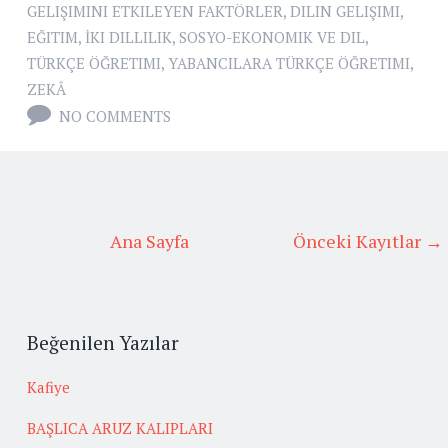
GELIŞIMINI ETKILEYEN FAKTÖRLER
,
DILIN GELIŞIMI
,
EĞITIM
,
İKI DILLILIK
,
SOSYO-EKONOMIK VE DIL
,
TÜRKÇE ÖĞRETIMI
,
YABANCILARA TÜRKÇE ÖĞRETIMI
,
ZEKÂ
NO COMMENTS
Ana Sayfa
Önceki Kayıtlar →
Beğenilen Yazılar
Kafiye
BAŞLICA ARUZ KALIPLARI